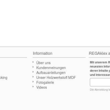
Information
REGAklex a
Mit unserem R
Über uns
neuesten Info
Kundenmeinungen
deren Inhalte 
Aufbauanleitungen
und interessa
cking
Unser Holzwerkstoff MDF
Fotogalerie
n
Videos
Die Abmeldung ist