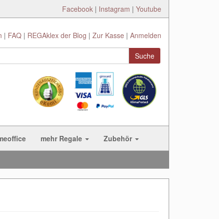
Facebook
|
Instagram
|
Youtube
n
FAQ
REGAklex der Blog
Zur Kasse
Anmelden
Suche
meoffice
mehr Regale
Zubehör