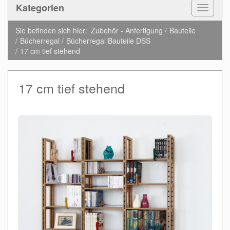
Kategorien
Toggle
Navigat
Sie befinden sich hier:
Zubehör - Anfertigung
Bauteile
Bücherregal
Bücherregal Bauteile DSS
17 cm tief stehend
17 cm tief stehend