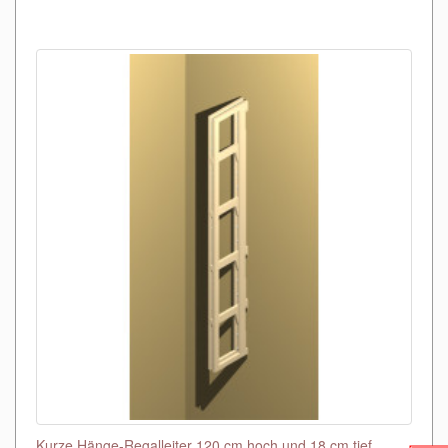
Kurze Hänge-Regalleiter 120 cm hoch und 18 cm tief