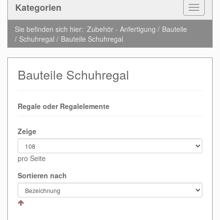
Kategorien
Toggle
Navigat
Sie befinden sich hier:
Zubehör - Anfertigung
Bauteile
Schuhregal
Bauteile Schuhregal
Bauteile Schuhregal
Regale oder Regalelemente
Zeige
pro Seite
Sortieren nach