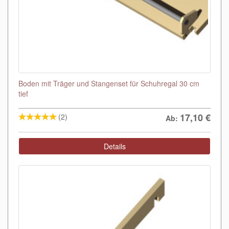
Boden mit Träger und Stangenset für Schuhregal 30 cm
tief
17,10
€
(2)
Ab:
Details