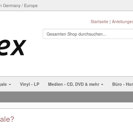
n Germany / Europe
Startseite
Anleitunge
gale
Vinyl - LP
Medien - CD, DVD & mehr
Büro - Ho
gale?