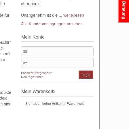
che
aber genial.
Beratung
e für
Unangenehm ist die ...
weiterlesen
Alle Kundenmeingungen ansehen
Mein Konto
schirr
ie
en mit
dem
Passwort vergessen?
Login
Neu registrieren
Mein Warenkorb
rodukte
kfeld
ve sind
Sie haben keine Artikel im Warenkorb.