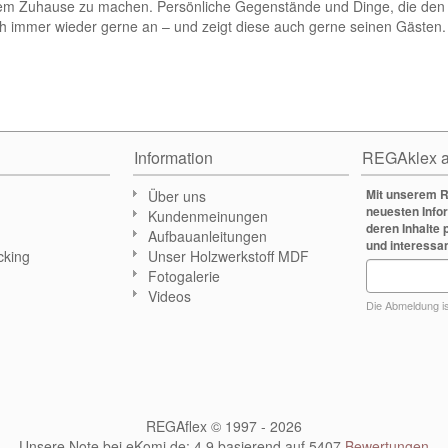
inem Zuhause zu machen. Persönliche Gegenstände und Dinge, die den
 immer wieder gerne an – und zeigt diese auch gerne seinen Gästen.
Information
REGAklex a
Mit unserem R
Über uns
neuesten Info
Kundenmeinungen
deren Inhalte 
Aufbauanleitungen
und interessa
cking
Unser Holzwerkstoff MDF
Fotogalerie
n
Videos
Die Abmeldung ist
REGAflex © 1997 - 2026
Unsere Note bei eKomi.de
:
4,9
basierend auf
5407
Bewertungen