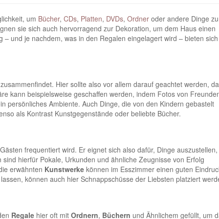
glichkeit, um
Bücher
,
CDs
,
Platten
,
DVDs
,
Ordner
oder andere Dinge zu
eignen sie sich auch hervorragend zur Dekoration, um dem Haus einen
 – und je nachdem, was in den Regalen eingelagert wird – bieten sich
usammenfindet. Hier sollte also vor allem darauf geachtet werden, da
äre kann beispielsweise geschaffen werden, indem Fotos von Freunde
ein persönliches Ambiente. Auch Dinge, die von den Kindern gebastelt
nso als Kontrast Kunstgegenstände oder beliebte Bücher.
sten frequentiert wird. Er eignet sich also dafür, Dinge auszustellen,
ind hierfür Pokale, Urkunden und ähnliche Zeugnisse von Erfolg
die erwähnten
Kunstwerke
können im Esszimmer einen guten Eindruc
 lassen, können auch hier Schnappschüsse der Liebsten platziert werd
rden
Regale
hier oft mit
Ordnern
,
Büchern
und Ähnlichem gefüllt, um 