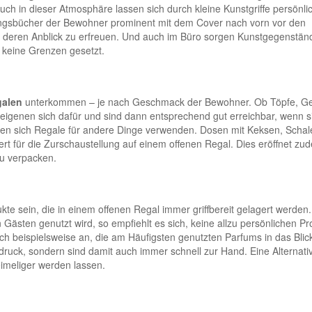
uch in dieser Atmosphäre lassen sich durch kleine Kunstgriffe persönli
lingsbücher der Bewohner prominent mit dem Cover nach vorn vor den
n deren Anblick zu erfreuen. Und auch im Büro sorgen Kunstgegenständ
 keine Grenzen gesetzt.
galen
unterkommen – je nach Geschmack der Bewohner. Ob Töpfe, Ge
 eigenen sich dafür und sind dann entsprechend gut erreichbar, wenn s
sen sich Regale für andere Dinge verwenden. Dosen mit Keksen, Schal
ert für die Zurschaustellung auf einem offenen Regal. Dies eröffnet zu
zu verpacken.
e sein, die in einem offenen Regal immer griffbereit gelagert werden.
ästen genutzt wird, so empfiehlt es sich, keine allzu persönlichen P
 sich beispielsweise an, die am Häufigsten genutzten Parfums in das Blic
druck, sondern sind damit auch immer schnell zur Hand. Eine Alternati
meliger werden lassen.