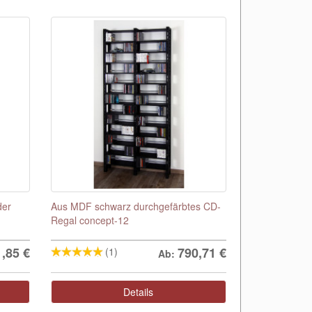
der
Aus MDF schwarz durchgefärbtes CD-
Regal concept-12
1,85
€
790,71
€
(1)
Ab:
Details