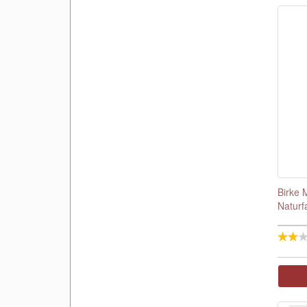
Birke 
Naturf