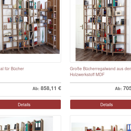
al für Bücher
Große Bücherregalwand aus de
Holzwerkstoff MDF
858,11
€
70
Ab:
Ab:
Details
Details