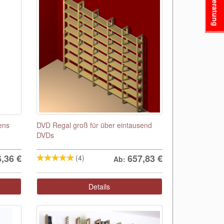
Beratung
ens
DVD Regal groß für über eintausend
DVDs
6,36
€
657,83
€
(4)
Ab:
Details