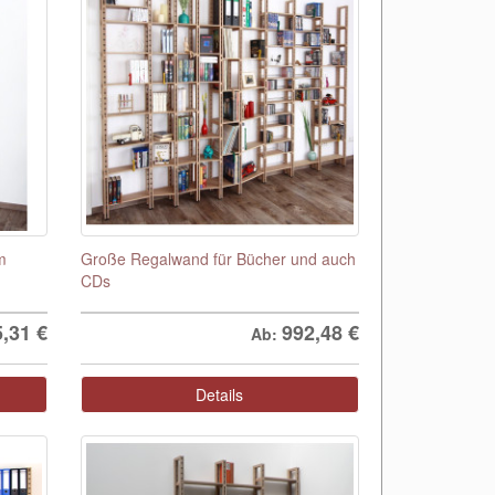
m
Große Regalwand für Bücher und auch
CDs
5,31
€
992,48
€
Ab:
Details