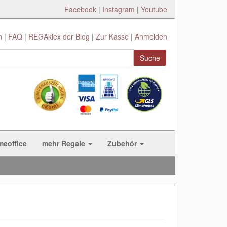
Facebook
|
Instagram
|
Youtube
n
FAQ
REGAklex der Blog
Zur Kasse
Anmelden
Suche
meoffice
mehr Regale
Zubehör