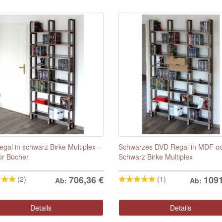
gal in schwarz Birke Multiplex -
Schwarzes DVD Regal in MDF o
ür Bücher
Schwarz Birke Multiplex
706,36
€
109
(2)
(1)
Ab:
Ab:
Details
Details