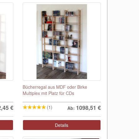
Bücherregal aus MDF oder Birke
Multiplex mit Platz für CDs
2,45
€
1098,51
€
(1)
Ab:
Details