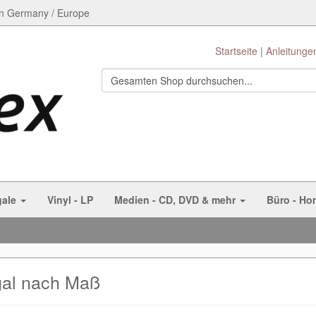
n Germany / Europe
Startseite
Anleitunge
gale
Vinyl - LP
Medien - CD, DVD & mehr
Büro - Ho
al nach Maß