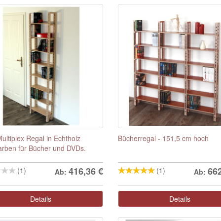
Multiplex Regal in Echtholz
Bücherregal - 151,5 cm hoch
arben für Bücher und DVDs.
416,36
€
66
(1)
(1)
Ab:
Ab:
Details
Details