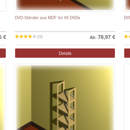
DVD-Ständer aus MDF für 95 DVDs
DV
6
€
78,97
€
(1)
Ab:
Details