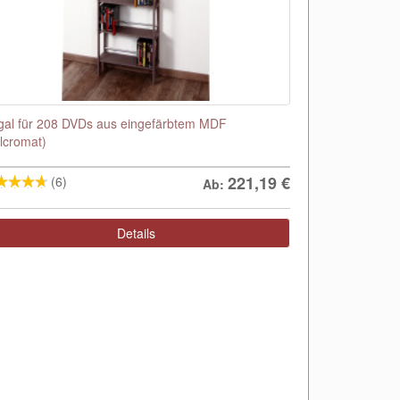
gal für 208 DVDs aus eingefärbtem MDF
lcromat)
221,19
€
(6)
Ab:
Details