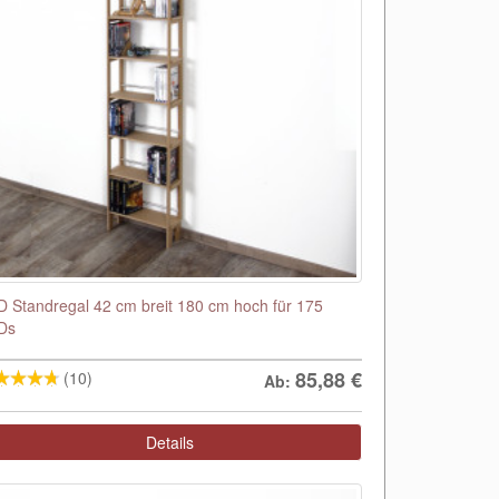
 Standregal 42 cm breit 180 cm hoch für 175
Ds
85,88
€
(10)
Ab:
Details