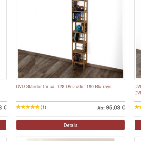
DVD Ständer für ca. 128 DVD oder 160 Blu-rays
DVD
DV
3
€
95,03
€
(1)
Ab:
Details