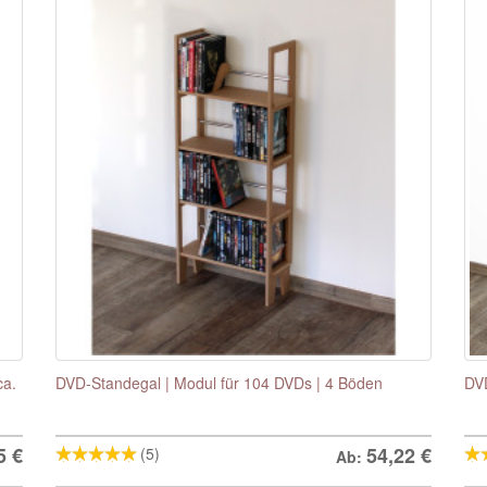
ca.
DVD-Standegal | Modul für 104 DVDs | 4 Böden
DVD
5
€
54,22
€
(5)
Ab: