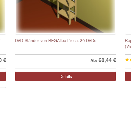
r
DVD-Ständer von REGAflex für ca. 80 DVDs
Re
(Va
0
€
68,44
€
Ab:
Details