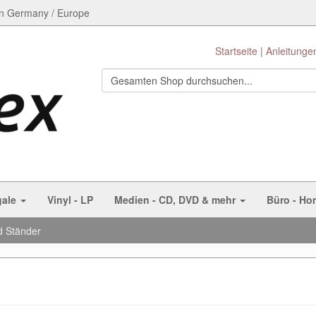
n Germany / Europe
Startseite
Anleitunge
gale
Vinyl - LP
Medien - CD, DVD & mehr
Büro - Ho
 Ständer