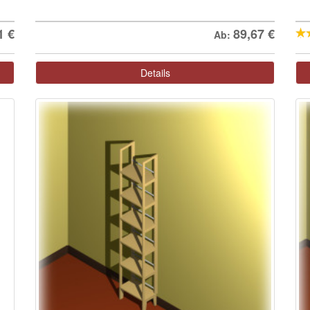
1
€
89,67
€
Ab:
Details