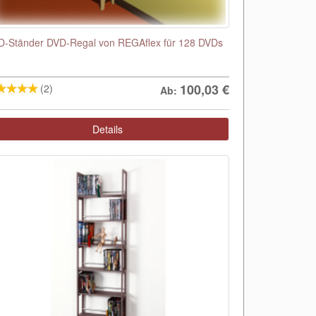
D-Ständer DVD-Regal von REGAflex für 128 DVDs
100,03
€
(2)
Ab:
Details