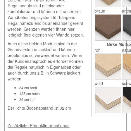
Regalmodule sind miteinander
braun
anthr
kombinierbar und können mit unsererm
Wandbefestungssystem für hängend
Regal nahezu endlos aneinander gereiht
werden. Grenzen werden Ihnen hier
lediglich Ihre eigenen vier Wände setzen.
Auch diese beiden Module sind in der
Birke Multip
Grundversion unlackiert und können
roh
natu
problemlos so verwendet werden. Wenn
der Kundenanspruch es erforder können
die Regale natürlich in Eigenarbeit oder
auch durch uns z.B. in Schwarz lackiert
werden.
weiß
schw
84 cm breit
135 cm hoch
25 cm tief
Der lichte Bodenabstand ist 32 cm
Zusätzliche Produktinformationen