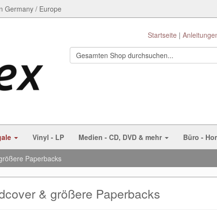
n Germany / Europe
Startseite
Anleitunge
gale
Vinyl - LP
Medien - CD, DVD & mehr
Büro - Ho
größere Paperbacks
dcover & größere Paperbacks