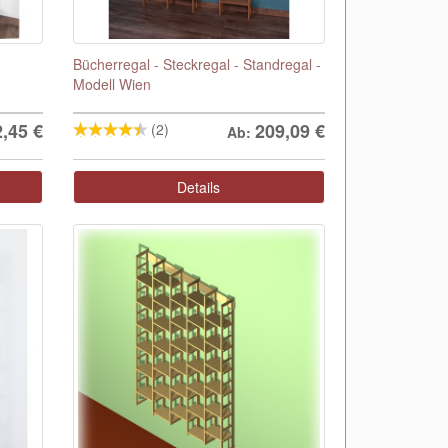
Bücherregal - Steckregal - Standregal -
Modell Wien
2,45
€
209,09
€
(2)
Ab:
Details