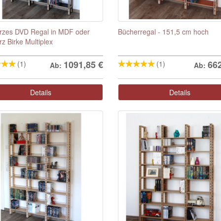
rzes DVD Regal in MDF oder
Bücherregal - 151,5 cm hoch
z Birke Multiplex
1091,85
€
66
(1)
(1)
Ab:
Ab:
Details
Details