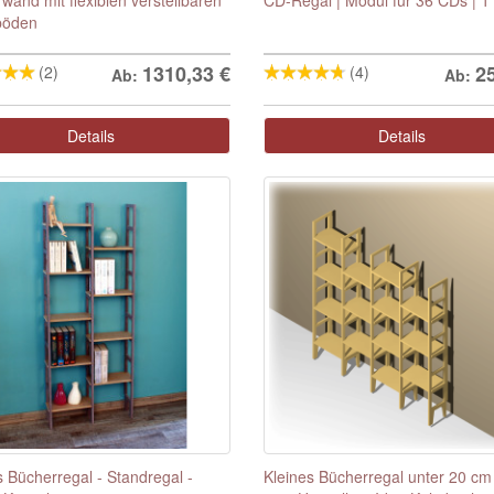
böden
1310,33
€
2
(2)
(4)
Ab:
Ab:
Details
Details
s Bücherregal - Standregal -
Kleines Bücherregal unter 20 cm 