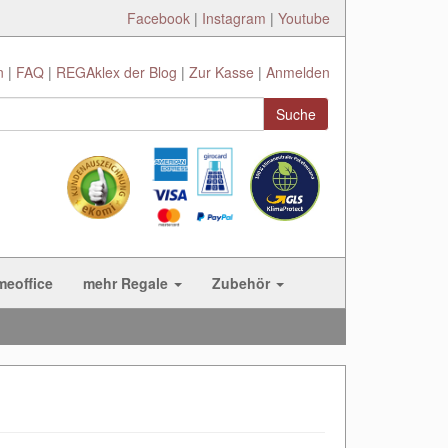
Facebook
|
Instagram
|
Youtube
n
FAQ
REGAklex der Blog
Zur Kasse
Anmelden
Suche
meoffice
mehr Regale
Zubehör