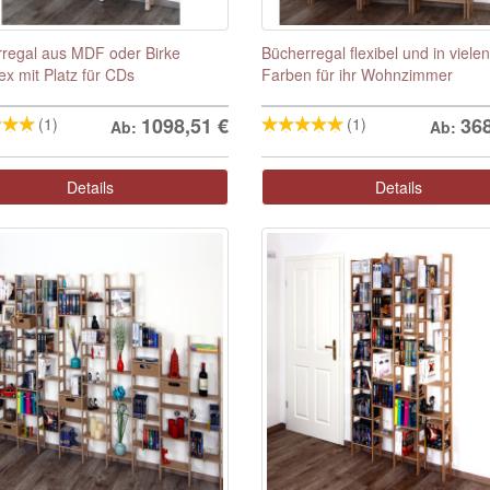
regal aus MDF oder Birke
Bücherregal flexibel und in vielen
lex mit Platz für CDs
Farben für ihr Wohnzimmer
1098,51
€
36
(1)
(1)
Ab:
Ab:
Details
Details