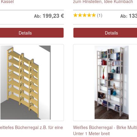
 Kassel
zum Hinstellen, Idee Kulmbach
199,23
€
13
(1)
Ab:
Ab:
Details
Details
ltiefes Bücherregal z.B. für eine
Weißes Bücherregal - Birke Multi
Unter 1 Meter breit