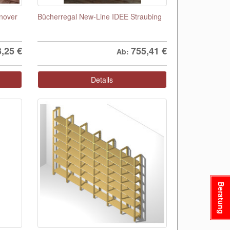
nover
Bücherregal New-Line IDEE Straubing
3,25
€
755,41
€
Ab:
Details
Beratung