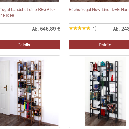
regal Landshut eine REGAflex
Bücherregal New-Line IDEE Han
ne Idee
546,89
€
24
(1)
Ab:
Ab:
Details
Details