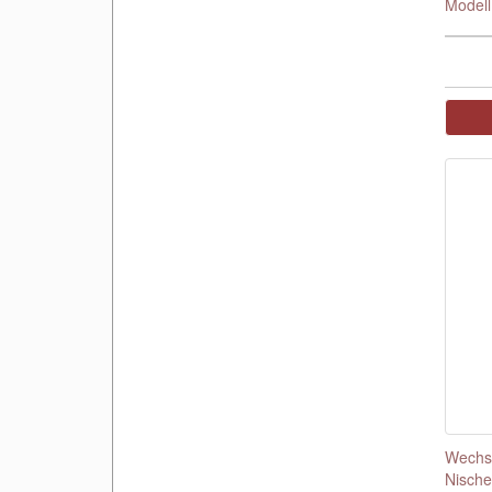
Modell
Wechse
Nische