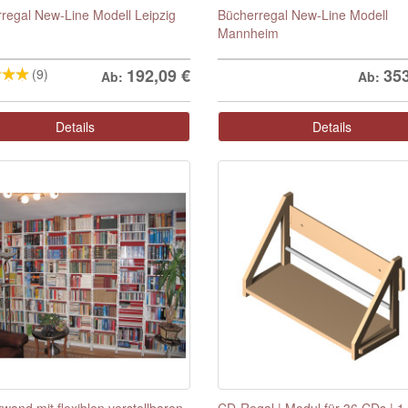
regal New-Line Modell Leipzig
Bücherregal New-Line Modell
Mannheim
192,09
€
35
(9)
Ab:
Ab:
Details
Details
wand mit flexiblen verstellbaren
CD-Regal | Modul für 36 CDs | 