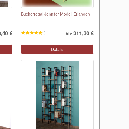
Bücherregal Jennifer Modell Erlangen
8,40
€
311,30
€
(1)
Ab:
Details