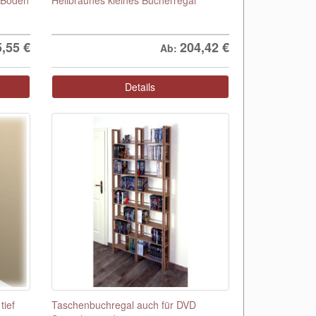
5,55
€
204,42
€
Ab:
Details
tief
Taschenbuchregal auch für DVD