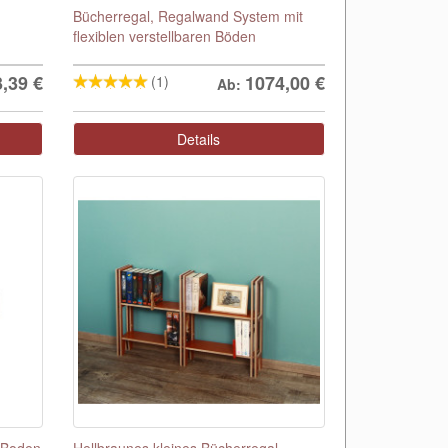
Bücherregal, Regalwand System mit
flexiblen verstellbaren Böden
3,39
€
1074,00
€
(1)
Ab:
Details
1 Boden
Hellbraunes kleines Bücherregal