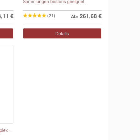
Sammlungen bestens geeignet.
3,11
€
261,68
€
(21)
Ab:
Details
plex -