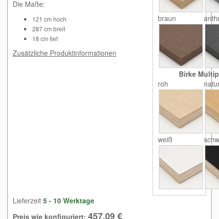
Die Maße:
braun
anthr
121 cm hoch
287 cm breit
18 cm tief
Zusätzliche Produktinformationen
Birke Multip
roh
natu
weiß
schw
Lieferzeit
5 - 10 Werktage
457,09 €
Preis wie konfiguriert: