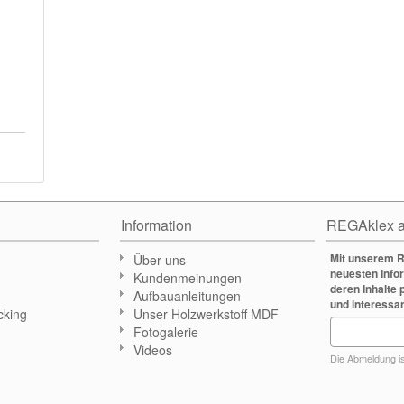
Information
REGAklex a
Mit unserem R
Über uns
neuesten Info
Kundenmeinungen
deren Inhalte 
Aufbauanleitungen
und interessa
cking
Unser Holzwerkstoff MDF
Fotogalerie
n
Videos
Die Abmeldung ist