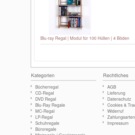
Blu-ray Regal | Modul für 100 Hüllen | 4 Böden
Kategorien
Rechtliches
Bücherregal
AGB
CD-Regal
Lieferung
DVD Regal
Datenschutz
Blu-Ray Regale
Cookies & Tra
MC-Regal
Widerruf
LP-Regal
Zahlungsarte
Schuhregale
Impressum
Büroregale
Miniregale / Gewürzregale