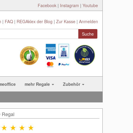
Facebook
|
Instagram
|
Youtube
n
FAQ
REGAklex der Blog
Zur Kasse
Anmelden
Suche
meoffice
mehr Regale
Zubehör
D Regal