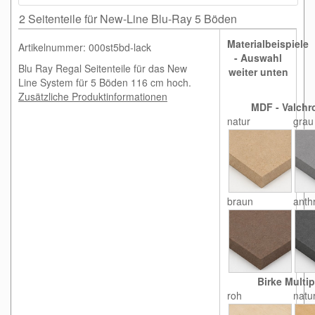
2 Seitenteile für New-Line Blu-Ray 5 Böden
Materialbeispiele
Artikelnummer: 000st5bd-lack
- Auswahl
Blu Ray Regal Seitenteile für das New
weiter unten
Line System für 5 Böden 116 cm hoch.
Zusätzliche Produktinformationen
MDF - Valchr
natur
grau
braun
anthr
Birke Multip
roh
natu