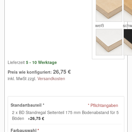
weiß
schw
Lieferzeit
5 - 10 Werktage
26,75 €
Preis wie konfiguriert:
inkl. MwSt zzgl.
Versandkosten
Standartbauteil
*
* Pflichtangaben
2 x BD Standregal Seitenteil 175 mm Bodenabstand für 5
Böden
+
26,75 €
Farbauswahl
*