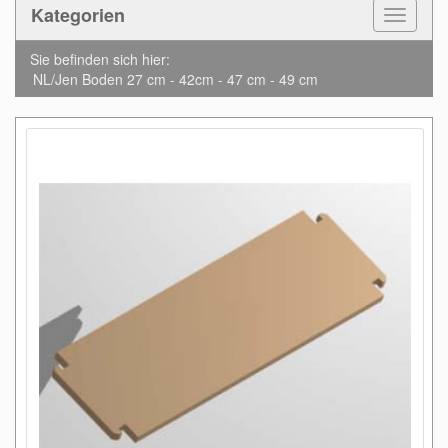
Kategorien
Toggle
Navigat
Sie befinden sich hier:
NL/Jen Boden 27 cm - 42cm - 47 cm - 49 cm