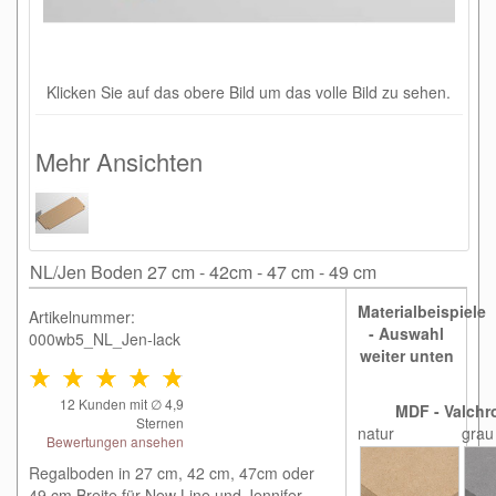
Klicken Sie auf das obere Bild um das volle Bild zu sehen.
Mehr Ansichten
NL/Jen Boden 27 cm - 42cm - 47 cm - 49 cm
Materialbeispiele
Artikelnummer:
- Auswahl
000wb5_NL_Jen-lack
weiter unten
12
Kunden mit ∅
4,9
MDF - Valchr
Sternen
natur
grau
Bewertungen ansehen
Regalboden in 27 cm, 42 cm, 47cm oder
49 cm Breite für New Line und Jennifer