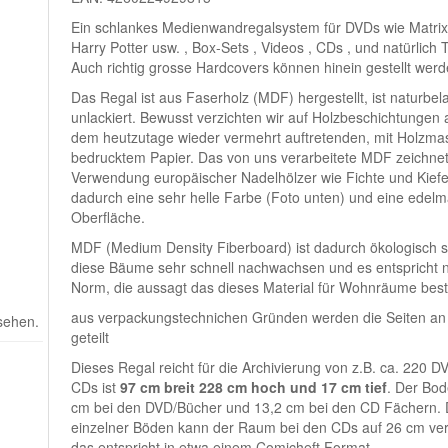
Ein schlankes Medienwandregalsystem für DVDs wie Matrix,
Harry Potter usw. , Box-Sets , Videos , CDs , und natürlich
Auch richtig grosse Hardcovers können hinein gestellt werd
Das Regal ist aus Faserholz (MDF) hergestellt, ist naturbe
unlackiert. Bewusst verzichten wir auf Holzbeschichtungen 
dem heutzutage wieder vermehrt auftretenden, mit Holzma
bedrucktem Papier. Das von uns verarbeitete MDF zeichnet
Verwendung europäischer Nadelhölzer wie Fichte und Kiefe
dadurch eine sehr helle Farbe (Foto unten) und eine edelm
Oberfläche.
MDF (Medium Density Fiberboard) ist dadurch ökologisch se
diese Bäume sehr schnell nachwachsen und es entspricht n
Norm, die aussagt das dieses Material für Wohnräume beste
aus verpackungstechnichen Gründen werden die Seiten an s
 sehen.
geteilt
Dieses Regal reicht für die Archivierung von z.B. ca. 220 
CDs ist
97 cm breit 228 cm hoch und 17 cm tief
. Der Bo
cm bei den DVD/Bücher und 13,2 cm bei den CD Fächern. 
einzelner Böden kann der Raum bei den CDs auf 26 cm ver
das entspricht in etwa einem Comicheft Format.