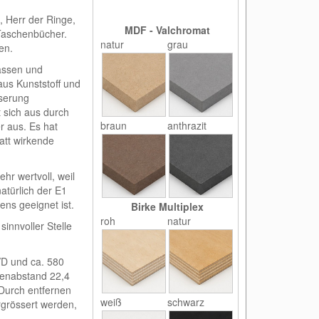
 Herr der Ringe,
MDF - Valchromat
 Taschenbücher.
natur
grau
en.
lassen und
aus Kunststoff und
serung
 sich aus durch
braun
anthrazit
r aus. Es hat
att wirkende
hr wertvoll, weil
atürlich der E1
ns geeignet ist.
Birke Multiplex
roh
natur
innvoller Stelle
DVD und ca. 580
denabstand 22,4
Durch entfernen
weiß
schwarz
grössert werden,