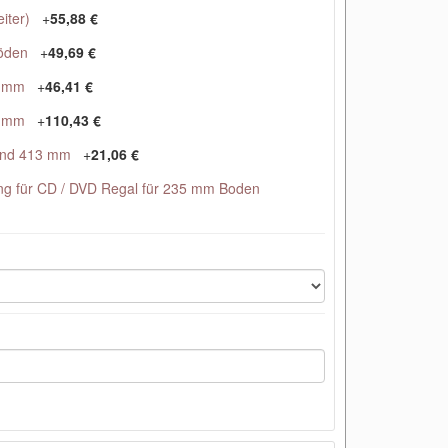
iter)
+
55,88 €
Böden
+
49,69 €
5 mm
+
46,41 €
5 mm
+
110,43 €
und 413 mm
+
21,06 €
ng für CD / DVD Regal für 235 mm Boden