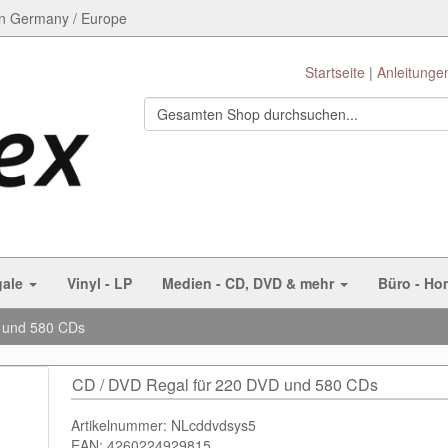
n Germany / Europe
Startseite
Anleitunge
gale
Vinyl - LP
Medien - CD, DVD & mehr
Büro - Ho
D und 580 CDs
CD / DVD Regal für 220 DVD und 580 CDs
Artikelnummer: NLcddvdsys5
EAN: 4260224929815