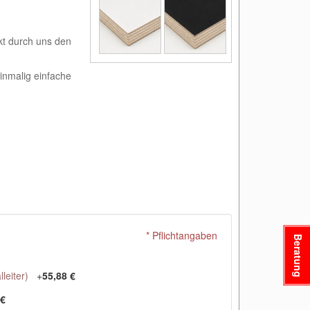
kt durch uns den
inmalig einfache
* Pflichtangaben
Beratung
leiter)
+
55,88 €
 €