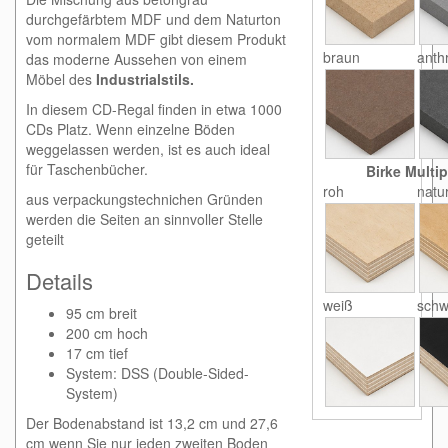
durchgefärbtem MDF und dem Naturton
vom normalem MDF gibt diesem Produkt
braun
anthr
das moderne Aussehen von einem
Möbel des
Industrialstils.
In diesem CD-Regal finden in etwa 1000
CDs Platz. Wenn einzelne Böden
weggelassen werden, ist es auch ideal
für Taschenbücher.
Birke Multip
roh
natu
aus verpackungstechnichen Gründen
werden die Seiten an sinnvoller Stelle
geteilt
Details
weiß
schw
95 cm breit
200 cm hoch
17 cm tief
System: DSS (Double-Sided-
System)
Der Bodenabstand ist 13,2 cm und 27,6
cm wenn Sie nur jeden zweiten Boden