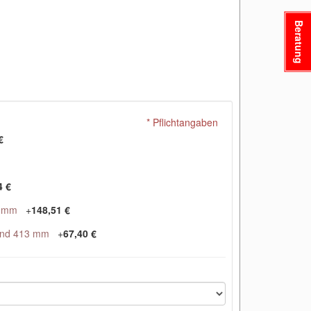
Beratung
* Pflichtangaben
€
4 €
5 mm
+
148,51 €
und 413 mm
+
67,40 €