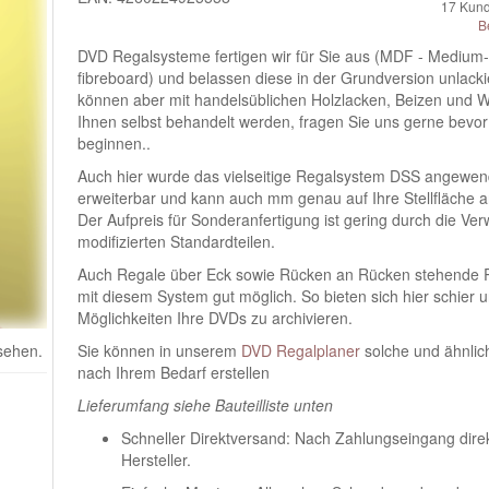
17
Kund
B
DVD Regalsysteme fertigen wir für Sie aus (MDF - Medium-
fibreboard) und belassen diese in der Grundversion unlacki
können aber mit handelsüblichen Holzlacken, Beizen und 
Ihnen selbst behandelt werden, fragen Sie uns gerne bevor
beginnen..
Auch hier wurde das vielseitige Regalsystem DSS angewe
erweiterbar und kann auch mm genau auf Ihre Stellfläche 
Der Aufpreis für Sonderanfertigung ist gering durch die V
modifizierten Standardteilen.
Auch Regale über Eck sowie Rücken an Rücken stehende R
mit diesem System gut möglich. So bieten sich hier schier 
Möglichkeiten Ihre DVDs zu archivieren.
 sehen.
Sie können in unserem
DVD Regalplaner
solche und ähnli
nach Ihrem Bedarf erstellen
Lieferumfang siehe Bauteilliste unten
Schneller Direktversand: Nach Zahlungseingang dire
Hersteller.