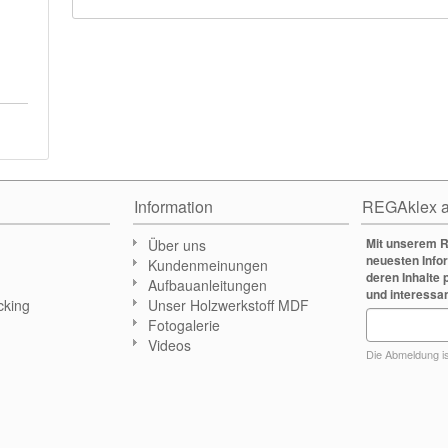
Information
REGAklex a
Mit unserem R
Über uns
neuesten Info
Kundenmeinungen
deren Inhalte 
Aufbauanleitungen
und interessa
cking
Unser Holzwerkstoff MDF
Fotogalerie
n
Videos
Die Abmeldung ist