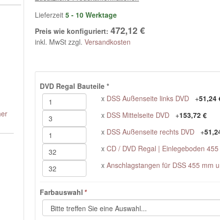
Lieferzeit
5 - 10 Werktage
472,12 €
Preis wie konfiguriert:
inkl. MwSt zzgl.
Versandkosten
DVD Regal Bauteile
*
x
DSS Außenseite links DVD
+
51,24 
her
x
DSS Mittelseite DVD
+
153,72 €
x
DSS Außenseite rechts DVD
+
51,2
x
CD / DVD Regal | Einlegeboden 45
x
Anschlagstangen für DSS 455 mm 
Farbauswahl
*