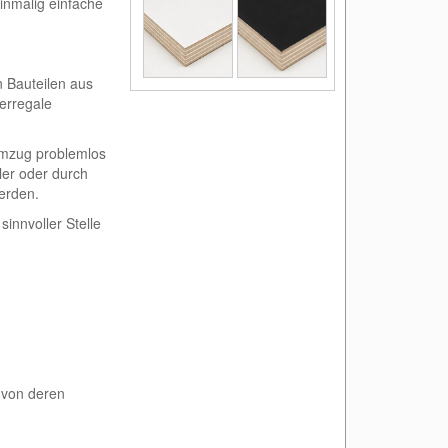
inmalig einfache
n Bauteilen aus
erregale
Umzug problemlos
ler oder durch
erden.
innvoller Stelle
 von deren