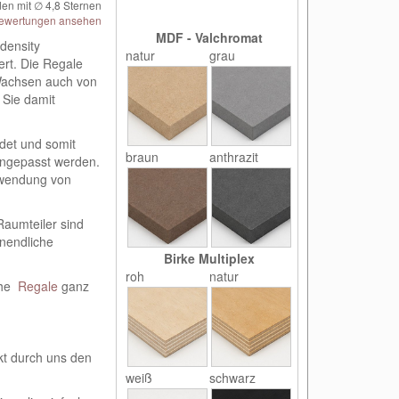
en mit ∅
4,8
Sternen
ewertungen ansehen
MDF - Valchromat
density
natur
grau
ert. Die Regale
Wachsen auch von
 Sie damit
ndet und somit
braun
anthrazit
angepasst werden.
erwendung von
aumteiler sind
unendliche
Birke Multiplex
roh
natur
che
Regale
ganz
kt durch uns den
weiß
schwarz