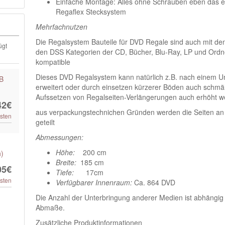
Einfache Montage: Alles ohne Schrauben eben das e
Regaflex Stecksystem
Mehrfachnutzen
Die Regalsystem Bauteile für DVD Regale sind auch mit de
ügt
den DSS Kategorien der CD, Bücher, Blu-Ray, LP und Ordn
kompatible
Dieses DVD Regalsystem kann natürlich z.B. nach einem 
.B
erweitert oder durch einsetzen kürzerer Böden auch schmä
Aufssetzen von Regalseiten-Verlängerungen auch erhöht w
42€
aus verpackungstechnichen Gründen werden die Seiten an s
sten
geteilt
Abmessungen:
Höhe:
200 cm
n)
Breite:
185 cm
05€
Tiefe:
17cm
sten
Verfügbarer Innenraum:
Ca. 864 DVD
Die Anzahl der Unterbringung anderer Medien ist abhängig
Abmaße.
Zusätzliche Produktinformationen