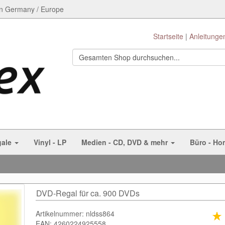
n Germany / Europe
Startseite
Anleitunge
gale
Vinyl - LP
Medien - CD, DVD & mehr
Büro - Ho
DVD-Regal für ca. 900 DVDs
Artikelnummer: nldss864
EAN: 4260224925558