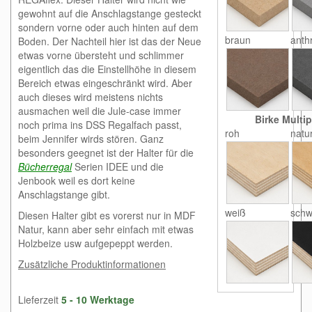
gewohnt auf die Anschlagstange gesteckt
sondern vorne oder auch hinten auf dem
braun
anthr
Boden. Der Nachteil hier ist das der Neue
etwas vorne übersteht und schlimmer
eigentlich das die Einstellhöhe in diesem
Bereich etwas eingeschränkt wird. Aber
auch dieses wird meistens nichts
ausmachen weil die Jule-case immer
Birke Multip
noch prima ins DSS Regalfach passt,
roh
natu
beim Jennifer wirds stören. Ganz
besonders geegnet ist der Halter für die
Bücherregal
Serien IDEE und die
Jenbook weil es dort keine
Anschlagstange gibt.
weiß
schw
Diesen Halter gibt es vorerst nur in MDF
Natur, kann aber sehr einfach mit etwas
Holzbeize usw aufgepeppt werden.
Zusätzliche Produktinformationen
Lieferzeit
5 - 10 Werktage