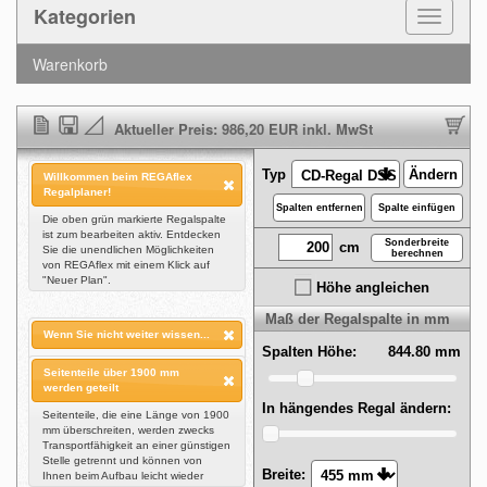
Kategorien
Toggle
Navigat
Warenkorb
Neuer Plan
Speichern
Wand definieren
Pl
Typ
Ändern
Willkommen beim REGAflex
Regalplaner!
Spalten entfernen
Spalte einfügen
Die oben grün markierte Regalspalte
ist zum bearbeiten aktiv. Entdecken
Sonderbreite
Sie die unendlichen Möglichkeiten
berechnen
von REGAflex mit einem Klick auf
"Neuer Plan".
Höhe angleichen
Maß der Regalspalte in mm
Wenn Sie nicht weiter wissen...
Spalten Höhe:
... finden Sie unter dem Planer schon
Die Lieferzeit
Seitenteile über 1900 mm
einiges an "erster Hilfe". Wir sind
werden geteilt
außerdem von 9:00 - 17:00 Mo.-Fr.
Geplante Regale sind in der Regel
In hängendes Regal ändern:
unter der Telnr. 02402 75394 oder
nach ca. 8 - 10 Arbeitstagen lieferbar,
Seitenteile, die eine Länge von 1900
per Support-Ticket zu erreichen.
bei einigen Planungen oder sehr
mm überschreiten, werden zwecks
hohem Bestellaufkommen kann es
Transportfähigkeit an einer günstigen
bis zu 20 Arbeitstagen dauern.
Stelle getrennt und können von
Breite:
Ihnen beim Aufbau leicht wieder