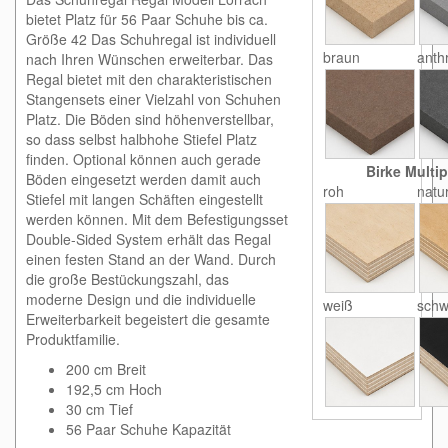
bietet Platz für 56 Paar Schuhe bis ca.
Größe 42 Das Schuhregal ist individuell
braun
anthr
nach Ihren Wünschen erweiterbar. Das
Regal bietet mit den charakteristischen
Stangensets einer Vielzahl von Schuhen
Platz. Die Böden sind höhenverstellbar,
so dass selbst halbhohe Stiefel Platz
finden. Optional können auch gerade
Birke Multip
Böden eingesetzt werden damit auch
roh
natu
Stiefel mit langen Schäften eingestellt
werden können. Mit dem Befestigungsset
Double-Sided System erhält das Regal
einen festen Stand an der Wand. Durch
die große Bestückungszahl, das
moderne Design und die individuelle
weiß
schw
Erweiterbarkeit begeistert die gesamte
Produktfamilie.
200 cm Breit
192,5 cm Hoch
30 cm Tief
56 Paar Schuhe Kapazität