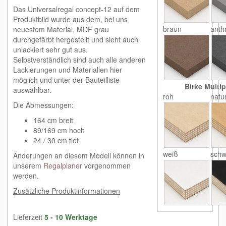
Das Universalregal concept-12 auf dem
Produktbild wurde aus dem, bei uns
braun
anthr
neuestem Material, MDF grau
durchgefärbt hergestellt und sieht auch
unlackiert sehr gut aus.
Selbstverständlich sind auch alle anderen
Lackierungen und Materialien hier
möglich und unter der Bauteilliste
Birke Multip
auswählbar.
roh
natu
Die Abmessungen:
164 cm breit
89/169 cm hoch
24 / 30 cm tief
weiß
schw
Änderungen an diesem Modell können in
unserem
Regalplaner
vorgenommen
werden.
Zusätzliche Produktinformationen
Lieferzeit
5 - 10 Werktage