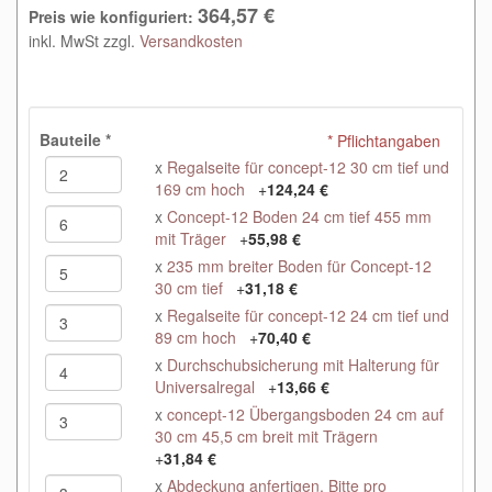
364,57 €
Preis wie konfiguriert:
inkl. MwSt zzgl.
Versandkosten
Bauteile
*
* Pflichtangaben
x
Regalseite für concept-12 30 cm tief und
169 cm hoch
+
124,24 €
x
Concept-12 Boden 24 cm tief 455 mm
mit Träger
+
55,98 €
x
235 mm breiter Boden für Concept-12
30 cm tief
+
31,18 €
x
Regalseite für concept-12 24 cm tief und
89 cm hoch
+
70,40 €
x
Durchschubsicherung mit Halterung für
Universalregal
+
13,66 €
x
concept-12 Übergangsboden 24 cm auf
30 cm 45,5 cm breit mit Trägern
+
31,84 €
x
Abdeckung anfertigen. Bitte pro