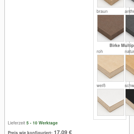
braun
anthr
Birke Multip
roh
natu
weiß
schw
Lieferzeit
5 - 10 Werktage
17,09 €
Preis wie konfiguriert: