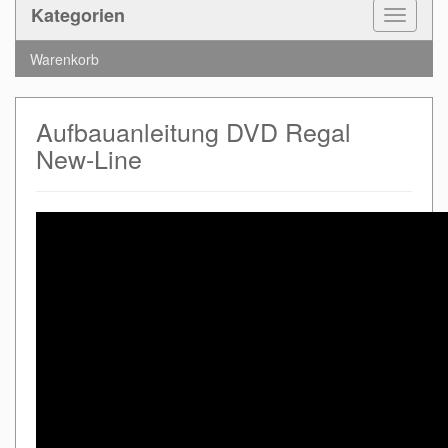
Kategorien
Toggle
Navigat
Warenkorb
Aufbauanleitung DVD Regal
New-Line