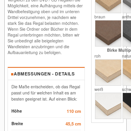
Möglichkeit, eine Aufhängung mittels der
Wandbefestigung oben und im unteren
braun
anthr
Drittel vorzunehmen, je nachdem wie
stark Sie das Regal belasten möchten.
Wenn Sie Ordner oder Bücher in dem
Regal unterbringen möchten, bitten wir
Sie unbedingt alle beigelegten
Wandleisten anzubringen und die
Birke Multip
Aufbauanleitung zu befolgen.
roh
natu
■
ABMESSUNGEN - DETAILS
Die Maße entscheiden, ob das Regal
weiß
schw
passt und für welchen Inhalt es am
besten geeignet ist. Auf einen Blick:
Höhe
110 cm
Breite
45,5 cm