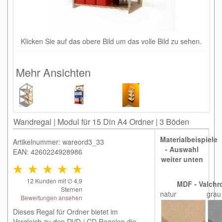
Klicken Sie auf das obere Bild um das volle Bild zu sehen.
Mehr Ansichten
Wandregal | Modul für 15 Din A4 Ordner | 3 Böden
Materialbeispiele
Artikelnummer: wareord3_33
- Auswahl
EAN: 4260224928986
weiter unten
12
Kunden mit ∅
4,9
MDF - Valchr
Sternen
natur
grau
Bewertungen ansehen
Dieses Regal für Ordner bietet im
Vergleich zu den DVD / CD Regalen die