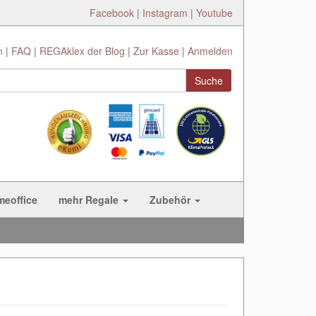
Facebook
|
Instagram
|
Youtube
n
FAQ
REGAklex der Blog
Zur Kasse
Anmelden
Suche
meoffice
mehr Regale
Zubehör