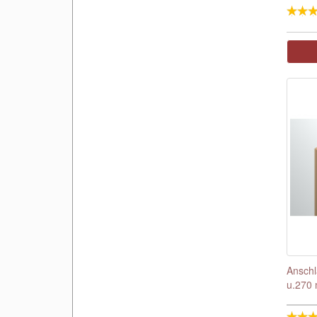
Ansch
u.270