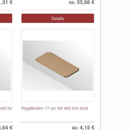
1,31
€
55,88
€
Ab:
Details
eit für
Regalboden 17 cm tief 463 mm breit
4,64
€
4,15
€
Ab: