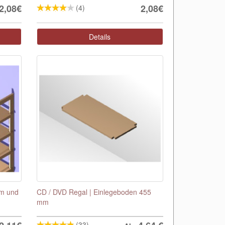
2,08€
2,08€
(4)
Details
mm und
CD / DVD Regal | Einlegeboden 455
mm
(33)