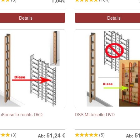
1,54€
Details
Details
ßenseite rechts DVD
DSS Mittelseite DVD
51,24
€
5
(3)
(5)
Ab:
Ab: