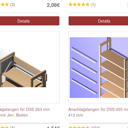
2,08€
(3)
(1)
Details
Details
lagstangen für DSS 263 mm
Anschlagstangen für DSS 455 
 mm Jen. Boden
413 mm
(3)
(104)