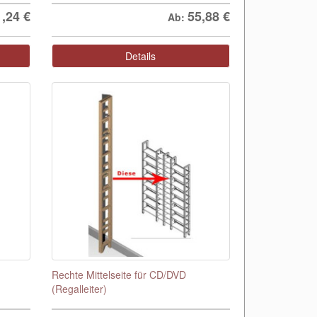
1,24
€
55,88
€
Ab:
Details
Rechte Mittelseite für CD/DVD
(Regalleiter)