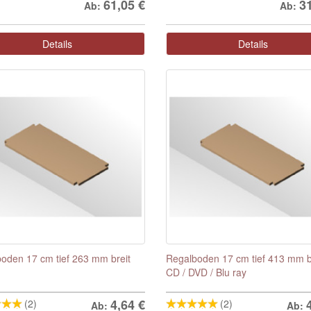
61,05
€
3
Ab:
Ab:
Details
Details
oden 17 cm tief 263 mm breit
Regalboden 17 cm tief 413 mm br
CD / DVD / Blu ray
4,64
€
(2)
(2)
Ab:
Ab: