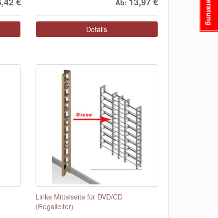
Beratung
6,42
€
13,97
€
Ab:
Details
Linke Mittelseite für DVD/CD
(Regalleiter)