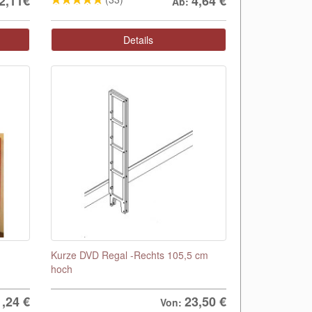
2,11€
4,64
€
Ab:
Details
Kurze DVD Regal -Rechts 105,5 cm
hoch
1,24
€
23,50 €
Von: