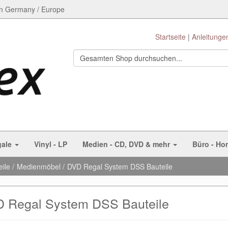
n Germany / Europe
Startseite
Anleitunge
gale
Vinyl - LP
Medien - CD, DVD & mehr
Büro - Ho
eile
Medienmöbel
DVD Regal System DSS Bauteile
 Regal System DSS Bauteile