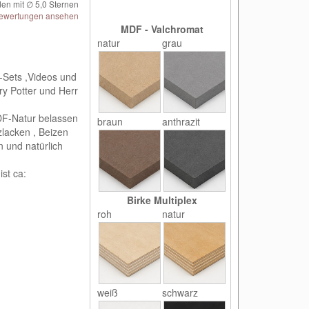
en mit ∅
5,0
Sternen
ewertungen ansehen
MDF - Valchromat
natur
grau
-Sets ,Videos und
ry Potter und Herr
MDF-Natur belassen
braun
anthrazit
zlacken , Beizen
 und natürlich
ist ca:
Birke Multiplex
roh
natur
weiß
schwarz