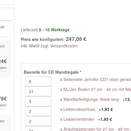
ügt
Lieferzeit
5 - 10 Werktage
247,08 €
Preis wie konfiguriert:
inkl. MwSt zzgl.
Versandkosten
tem
24€
sten
Bauteile für CD Wandregale
*
x
Seitenteile Jennifer CD7 oben gerad
x
NL/Jen Boden 27 cm - 49 cm mit M
78€
x
Wandbefestigungs -leiste lang
+
13,
sten
x
Leistenabschluss
+
1,93 €
x
Leistenverbinder
+
1,93 €
ien
x
Anschlagstangen für 27 cm - 49 cm 