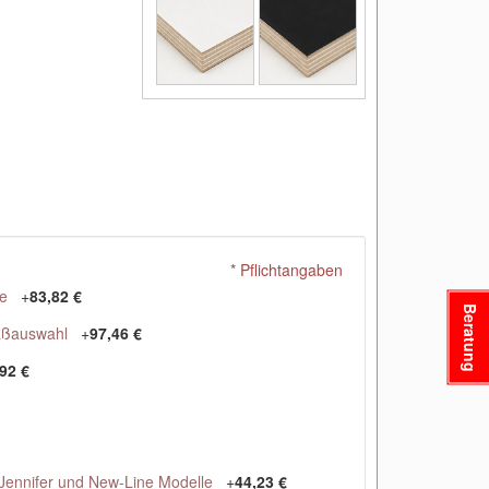
* Pflichtangaben
e
+
83,82 €
Beratung
aßauswahl
+
97,46 €
92 €
Jennifer und New-Line Modelle
+
44,23 €