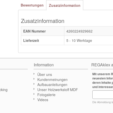
Bewertungen
Zusatzinformation
Zusatzinformation
EAN Nummer
4260224929662
Lieferzeit
5 - 10 Werktage
Information
REGAklex a
Mit unserem R
Über uns
neuesten Info
Kundenmeinungen
deren Inhalte 
Aufbauanleitungen
und interessa
cking
Unser Holzwerkstoff MDF
Fotogalerie
n
Videos
Die Abmeldung ist