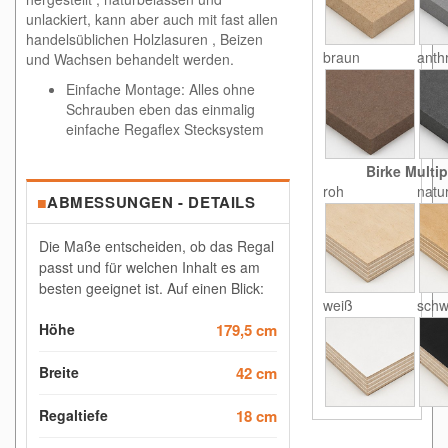
unlackiert, kann aber auch mit fast allen
handelsüblichen Holzlasuren , Beizen
braun
anthr
und Wachsen behandelt werden.
Einfache Montage: Alles ohne
Schrauben eben das einmalig
einfache Regaflex Stecksystem
Birke Multip
roh
natu
■
ABMESSUNGEN - DETAILS
Die Maße entscheiden, ob das Regal
passt und für welchen Inhalt es am
besten geeignet ist. Auf einen Blick:
weiß
schw
Höhe
179,5 cm
Breite
42 cm
Regaltiefe
18 cm