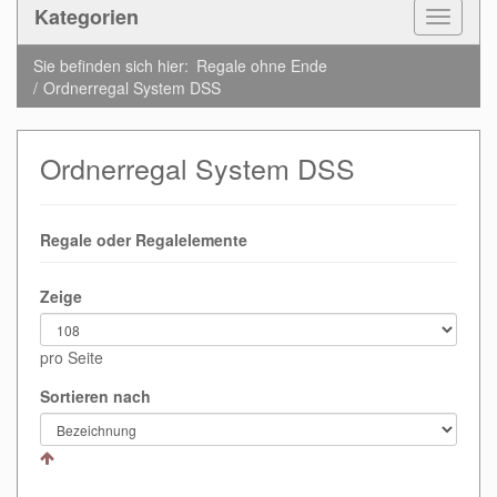
Kategorien
Toggle
Navigat
Sie befinden sich hier:
Regale ohne Ende
Ordnerregal System DSS
Ordnerregal System DSS
Regale oder Regalelemente
Zeige
pro Seite
Sortieren nach