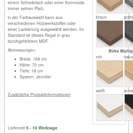
einem Schreibtisch oder einer Kommode,
immer seinen Platz.
braun
anthr
in der Farbauswahl kann aus
verschiedenen Holzwerkstoffen oder
einer Lackierung ausgewählt werden. Im
Standard ist dieses Regal in grau
durchgefärbtem MDF.
Abmessungen:
Birke Multip
roh
natu
Breite: 168 cm
Höhe: 70 cm
Tiefe: 18 cm
System: Jennifer
weiß
schw
Zusätzliche Produktinformationen
Lieferzeit
5 - 10 Werktage