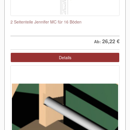
2 Seitenteile Jennifer MC für 16 Böden
26,22
€
Ab:
Details