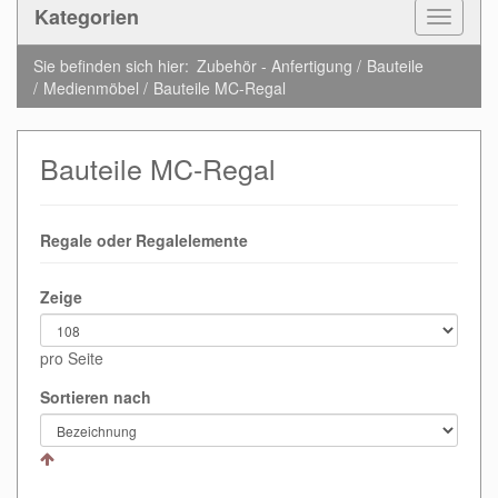
Kategorien
Toggle
Navigat
Sie befinden sich hier:
Zubehör - Anfertigung
Bauteile
Medienmöbel
Bauteile MC-Regal
Bauteile MC-Regal
Regale oder Regalelemente
Zeige
pro Seite
Sortieren nach