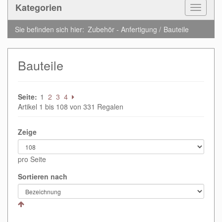
Kategorien
Toggle
Navigat
Sie befinden sich hier:
Zubehör - Anfertigung
Bauteile
Bauteile
Seite:
1
2
3
4
Artikel 1 bis 108 von 331 Regalen
Zeige
pro Seite
Sortieren nach