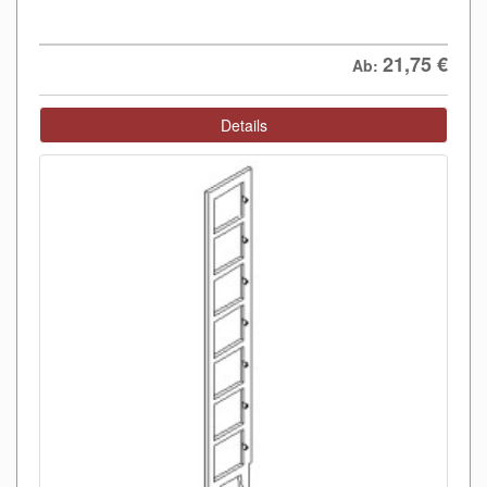
21,75
€
Ab:
Details