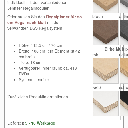
individuell mit den verschiedenen
Jennifer Regalmodulen.
braun
anthr
Oder nutzen Sie den
Regalplaner für so
ein Regal nach Maß
mit dem
verwandten DSS Regalsystem
Höhe: 113,5 cm / 70 cm
Birke Multip
Breite: 168 cm (ein Element ist 42
roh
natu
cm breit)
Tiefe: 18 cm
Verfügbarer Innenraum: ca. 416
DVDs
System: Jennifer
weiß
schw
Zusätzliche Produktinformationen
Lieferzeit
5 - 10 Werktage