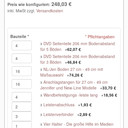
248,03 €
Preis wie konfiguriert:
inkl. MwSt zzgl.
Versandkosten
Bauteile
*
* Pflichtangaben
x
DVD Seitenteile 206 mm Bodenabstand
für 5 Böden
+
62,07 €
x
DVD Seitenteile 206 mm Bodenabstand
für 3 Böden
+
46,84 €
x
NL/Jen Boden 27 cm - 49 cm mit
Maßauswahl
+
74,26 €
x
Anschlagstangen für 27 cm - 49 cm
Jennifer und New-Line Modelle
+
33,70 €
x
Wandbefestigungs -leiste lang
+
18,56 €
x
Leistenabschluss
+
1,93 €
x
Leistenverbinder
+
2,89 €
x
Vier Halter - Die große Hilfe im Medien