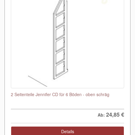
2 Seitenteile Jennifer CD für 6 Böden - oben schräg
24,85
€
Ab:
Details