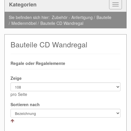
Kategorien
Toggle
Navigat
Sie befinden sich hier:
Zubehör - Anfertigung
Bauteile
Medienmöbel
Bauteile CD Wandregal
Bauteile CD Wandregal
Regale oder Regalelemente
Zeige
pro Seite
Sortieren nach