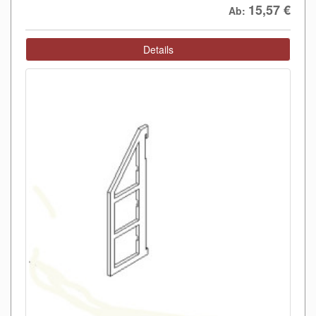
15,57
€
Ab:
Details