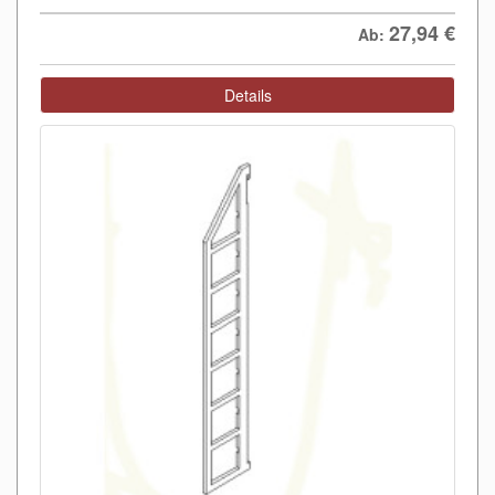
27,94
€
Ab:
Details