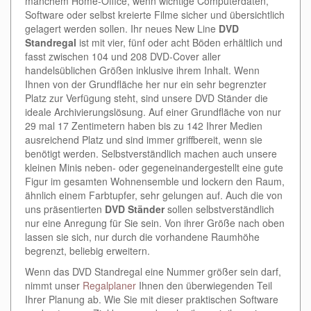
manchem Home-Office, wenn wichtige Computerdaten,
Software oder selbst kreierte Filme sicher und übersichtlich
gelagert werden sollen. Ihr neues New Line
DVD
Standregal
ist mit vier, fünf oder acht Böden erhältlich und
fasst zwischen 104 und 208 DVD-Cover aller
handelsüblichen Größen inklusive ihrem Inhalt. Wenn
Ihnen von der Grundfläche her nur ein sehr begrenzter
Platz zur Verfügung steht, sind unsere DVD Ständer die
ideale Archivierungslösung. Auf einer Grundfläche von nur
29 mal 17 Zentimetern haben bis zu 142 Ihrer Medien
ausreichend Platz und sind immer griffbereit, wenn sie
benötigt werden. Selbstverständlich machen auch unsere
kleinen Minis neben- oder gegeneinandergestellt eine gute
Figur im gesamten Wohnensemble und lockern den Raum,
ähnlich einem Farbtupfer, sehr gelungen auf. Auch die von
uns präsentierten
DVD Ständer
sollen selbstverständlich
nur eine Anregung für Sie sein. Von ihrer Größe nach oben
lassen sie sich, nur durch die vorhandene Raumhöhe
begrenzt, beliebig erweitern.
Wenn das DVD Standregal eine Nummer größer sein darf,
nimmt unser
Regalplaner
Ihnen den überwiegenden Teil
Ihrer Planung ab. Wie Sie mit dieser praktischen Software