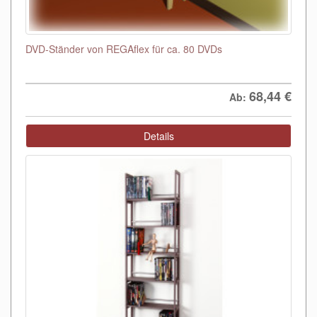
DVD-Ständer von REGAflex für ca. 80 DVDs
68,44
€
Ab:
Details