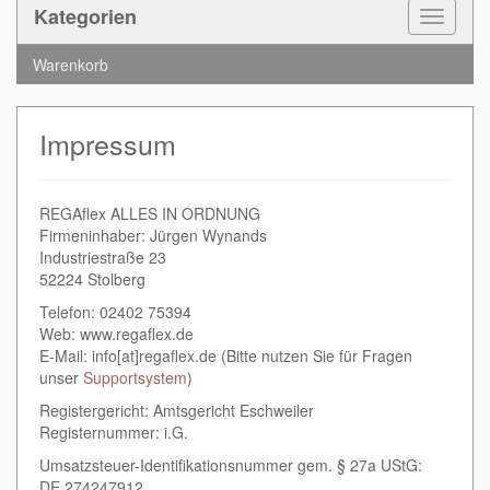
Kategorien
Toggle
Navigat
Warenkorb
Impressum
REGAflex ALLES IN ORDNUNG
Firmeninhaber: Jürgen Wynands
Industriestraße 23
52224 Stolberg
Telefon: 02402 75394
Web: www.regaflex.de
E-Mail: info[at]regaflex.de (Bitte nutzen Sie für Fragen
unser
Supportsystem
)
Registergericht: Amtsgericht Eschweiler
Registernummer: i.G.
Umsatzsteuer-Identifikationsnummer gem. § 27a UStG:
DE 274247912