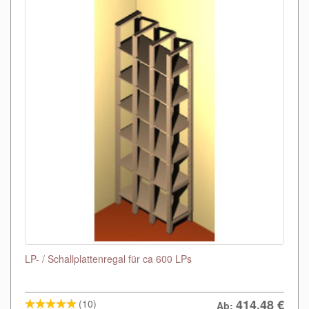
LP- / Schallplattenregal für ca 600 LPs
414,48
€
(10)
Ab: