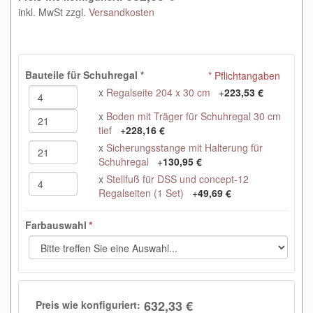
inkl. MwSt zzgl.
Versandkosten
Bauteile für Schuhregal
*
* Pflichtangaben
x
Regalseite 204 x 30 cm
+
223,53 €
x
Boden mit Träger für Schuhregal 30 cm
tief
+
228,16 €
x
Sicherungsstange mit Halterung für
Schuhregal
+
130,95 €
x
Stellfuß für DSS und concept-12
Regalseiten (1 Set)
+
49,69 €
Farbauswahl
*
632,33 €
Preis wie konfiguriert: