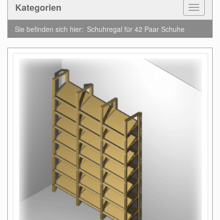
Kategorien
Toggle
Navigat
Sie befinden sich hier:
Schuhregal für 42 Paar Schuhe