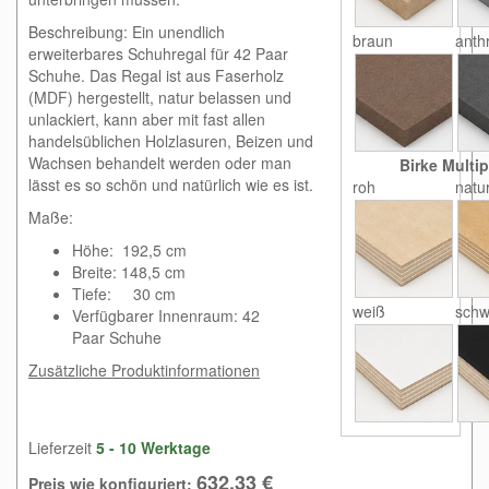
Beschreibung: Ein unendlich
braun
anthr
erweiterbares Schuhregal für 42 Paar
Schuhe. Das Regal ist aus Faserholz
(MDF) hergestellt, natur belassen und
unlackiert, kann aber mit fast allen
handelsüblichen Holzlasuren, Beizen und
Wachsen behandelt werden oder man
Birke Multip
lässt es so schön und natürlich wie es ist.
roh
natu
Maße:
Höhe: 192,5 cm
Breite: 148,5 cm
Tiefe: 30 cm
weiß
schw
Verfügbarer Innenraum: 42
Paar Schuhe
Zusätzliche Produktinformationen
Lieferzeit
5 - 10 Werktage
632,33 €
Preis wie konfiguriert: