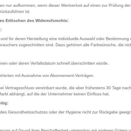
ren nur aufkommen, wenn dieser Wertverlust auf einen zur Prüfung der
ückzuführen ist.
ges Erlöschen des Widerrufsrechts:
:
nd und für deren Herstellung eine individuelle Auswahl oder Bestimmung
rbrauchers zugeschnitten sind. Dazu gehören alle Farbwünsche, die nic
nnen oder deren Verfallsdatum schnell überschritten würde.
lustrierten mit Ausnahme von Abonnement-Verträgen.
bei Vertragsschluss vereinbart wurde, die aber frühestens 30 Tage nac
rkt abhängt, auf die der Unternehmer keinen Einfluss hat.
itig:
 des Gesundheitsschutzes oder der Hygiene nicht zur Rückgabe geeign
erung auf Grund ihrer Beschaffenheit untrennbar mit anderen Gütern 