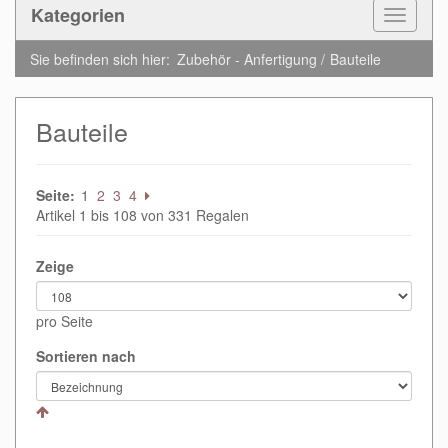
Kategorien
Toggle
Navigat
Sie befinden sich hier:
Zubehör - Anfertigung
Bauteile
Bauteile
Seite:
1
2
3
4
Artikel 1 bis 108 von 331 Regalen
Zeige
pro Seite
Sortieren nach