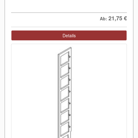
21,75
€
Ab:
Details