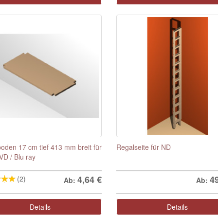
oden 17 cm tief 413 mm breit für
Regalseite für ND
VD / Blu ray
4,64
€
4
(2)
Ab:
Ab:
Details
Details