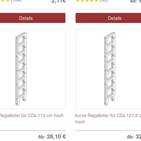
2,11€
Ab:
Details
Details
Regalleiter für CDs 113 cm hoch
kurze Regalleiter für CDs 127,5 
hoch
28,10
€
3
Ab:
Ab: