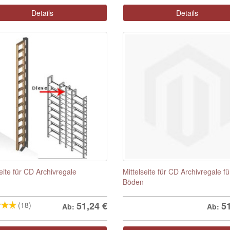
Details
Details
seite für CD Archivregale
Mittelseite für CD Archivregale fü
Böden
51,24
€
5
(18)
Ab:
Ab: