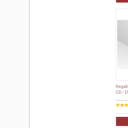
Regalb
CD / D