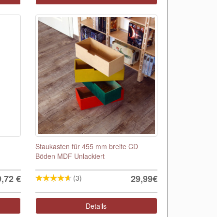
Staukasten für 455 mm breite CD
Böden MDF Unlackiert
9,72
€
29,99€
(3)
Details