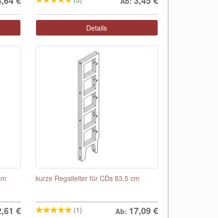
4,64
€
3,45
€
Ab:
Details
cm
kurze Regalleiter für CDs 83,5 cm
2,61
€
17,09
€
(1)
Ab: