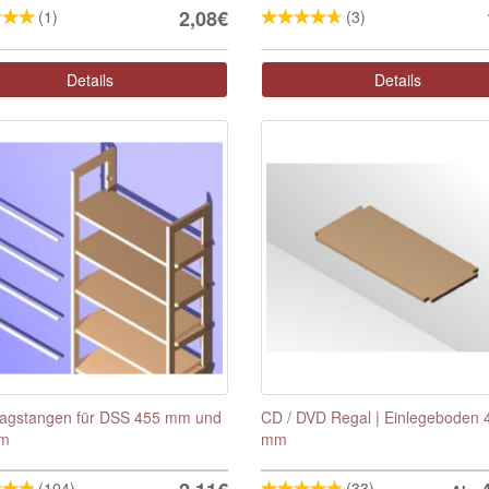
2,08€
(1)
(3)
Details
Details
lagstangen für DSS 455 mm und
CD / DVD Regal | Einlegeboden 
mm
mm
(104)
(33)