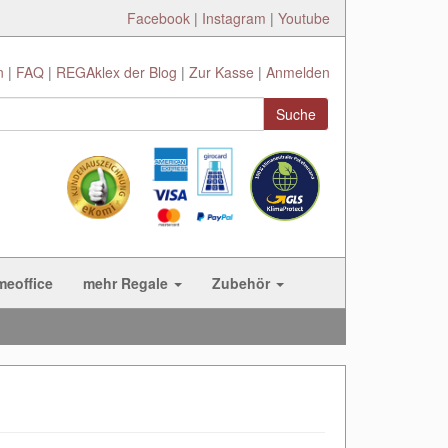
Facebook
|
Instagram
|
Youtube
n
FAQ
REGAklex der Blog
Zur Kasse
Anmelden
Suche
meoffice
mehr Regale
Zubehör