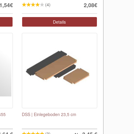
1,54€
2,08€
(4)
Details
455
DSS | Einlegeboden 23,5 cm
(3)