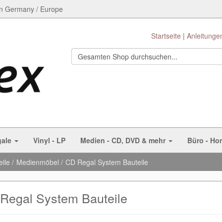
n Germany / Europe
Startseite
Anleitunge
gale
Vinyl - LP
Medien - CD, DVD & mehr
Büro - Ho
eile
Medienmöbel
CD Regal System Bauteile
Regal System Bauteile