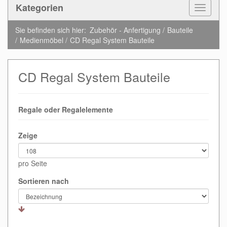
Kategorien
Toggle
Navigat
Sie befinden sich hier:
Zubehör - Anfertigung
Bauteile
Medienmöbel
CD Regal System Bauteile
CD Regal System Bauteile
Regale oder Regalelemente
Zeige
pro Seite
Sortieren nach