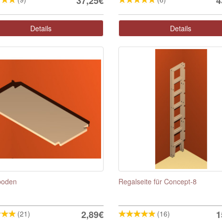
37,25€
4
Details
Details
boden
Regalseite für Concept-8
2,89€
1
(21)
(16)