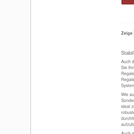
Zeige
Stabi
Auch d
Sie Ih
Regale
Regals
System
Wie au
Sonder
ideal 
robust
durchf
aufzu
Auch g