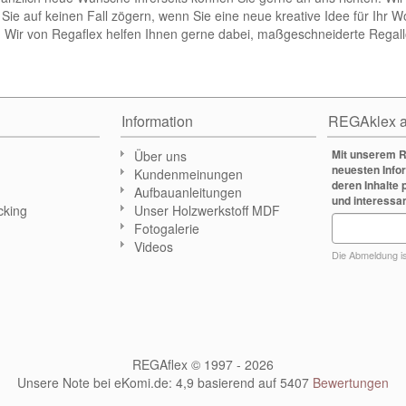
n Sie auf keinen Fall zögern, wenn Sie eine neue kreative Idee für I
 Wir von Regaflex helfen Ihnen gerne dabei, maßgeschneiderte Regall
Information
REGAklex a
Mit unserem R
Über uns
neuesten Info
Kundenmeinungen
deren Inhalte 
Aufbauanleitungen
und interessa
cking
Unser Holzwerkstoff MDF
Fotogalerie
n
Videos
Die Abmeldung ist
REGAflex © 1997 - 2026
Unsere Note bei eKomi.de
:
4,9
basierend auf
5407
Bewertungen