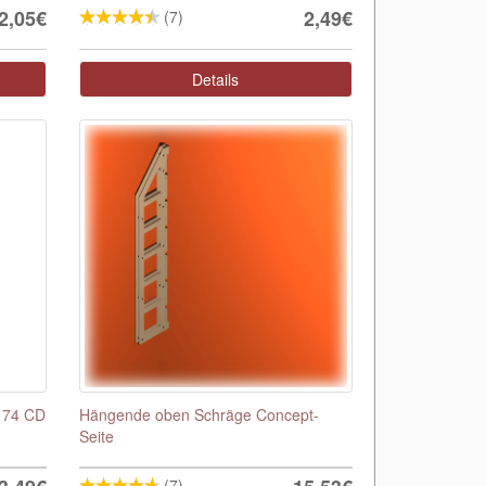
2,05€
2,49€
(7)
Details
 174 CD
Hängende oben Schräge Concept-
Seite
(7)