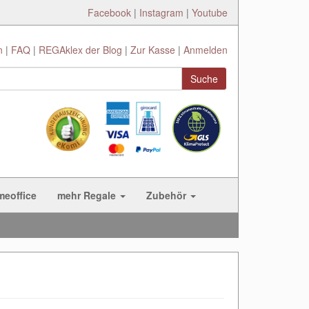
Facebook
|
Instagram
|
Youtube
n
FAQ
REGAklex der Blog
Zur Kasse
Anmelden
Suche
meoffice
mehr Regale
Zubehör