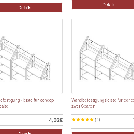
Details
Details
festigung -leiste für concep
Wandbefestigungsleiste für conc
palte.
zwei Spalten
4,02€
(2)
Details