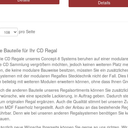
Details
pro Seite
le Bauteile für Ihr CD Regal
ie CD Regale unseres Concept-8 Systems beruhen auf einer modularen
re CD Sammlung vergrößern möchten, jedoch keinen weiteren Platz me
n, die keine modulare Bauweise besitzen, müssten Sie ein zusätzliches
ystemen mit der modularen Regaflex Stecktechnik nicht der Fall. Dies b
 beliebig mit weiteren Modulen erweitern können, ohne dass Ihnen Gr
ch die anderen Bauteile unseres Regalsortiments können Sie zusätzli
wünsche, wie eine spezielle Lackierung, in Auftrag geben. Dadurch stell
zum originalen Regal ergänzen. Auch die Qualität stimmt bei unseren
en MDF Faserholz hergestellt. Auch der Anbau an das bestehende Rega
ührbar. Denn wie bei unseren anderen Regalsystemen benötigen Sie k
bauen.
änzlich neue Wünsche Ihrerseits können Sie gerne an uns richten. Wi