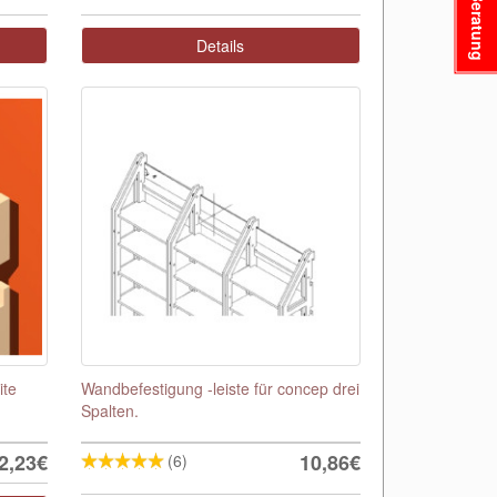
Beratung
Details
ite
Wandbefestigung -leiste für concep drei
Spalten.
2,23€
10,86€
(6)