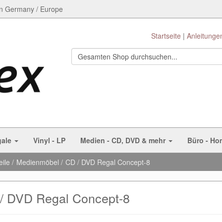
n Germany / Europe
Startseite
Anleitunge
gale
Vinyl - LP
Medien - CD, DVD & mehr
Büro - Ho
eile
Medienmöbel
CD / DVD Regal Concept-8
/ DVD Regal Concept-8