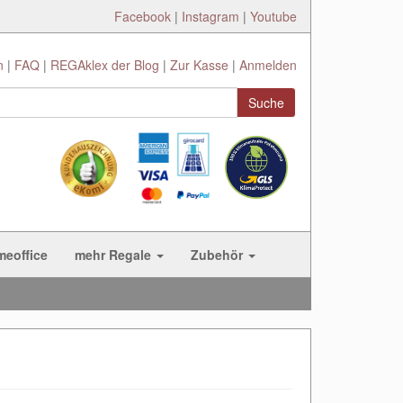
Facebook
|
Instagram
|
Youtube
n
FAQ
REGAklex der Blog
Zur Kasse
Anmelden
Suche
meoffice
mehr Regale
Zubehör