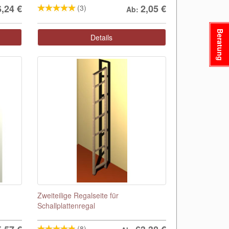
6,24
€
2,05
€
(3)
Ab:
Beratung
Details
Zweiteilige Regalseite für
Schallplattenregal
(8)