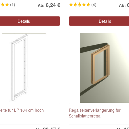
6,24
€
(1)
(4)
Ab:
Ab:
Details
Details
eite für LP 104 cm hoch
Regalseitenverlängerung für
Schallplattenregal