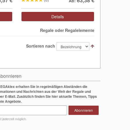
5,57
€
63,38
€
Ab:
Details
Regale oder Regalelemente
Sortieren nach
bonnieren
EGAklex erhalten Sie in regelmäßigen Abständen die
rmationen und Nachrichten aus der Welt der Regale und
per E-Mail. Zusätzlich finden Sie hier aktuelle Themen, Tipps
nte Angebote.
Abonnieren
 jederzeit möglich.