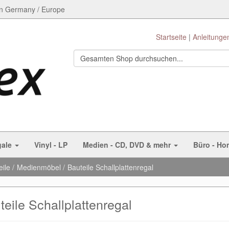
n Germany / Europe
Startseite
Anleitunge
gale
Vinyl - LP
Medien - CD, DVD & mehr
Büro - Ho
eile
Medienmöbel
Bauteile Schallplattenregal
teile Schallplattenregal