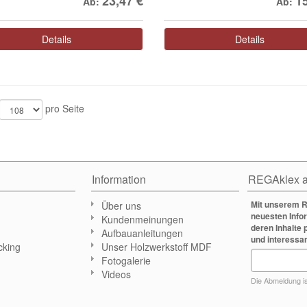
23,47
€
1
Ab:
Ab:
Details
Details
pro Seite
Information
REGAklex a
Mit unserem R
Über uns
neuesten Info
Kundenmeinungen
deren Inhalte 
Aufbauanleitungen
und interessa
cking
Unser Holzwerkstoff MDF
Fotogalerie
n
Videos
Die Abmeldung ist