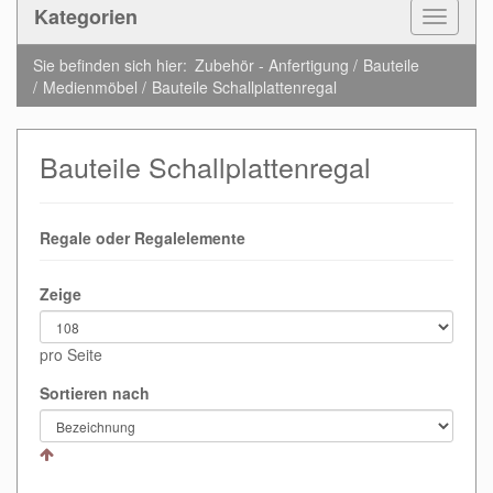
Kategorien
Toggle
Navigat
Sie befinden sich hier:
Zubehör - Anfertigung
Bauteile
Medienmöbel
Bauteile Schallplattenregal
Bauteile Schallplattenregal
Regale oder Regalelemente
Zeige
pro Seite
Sortieren nach