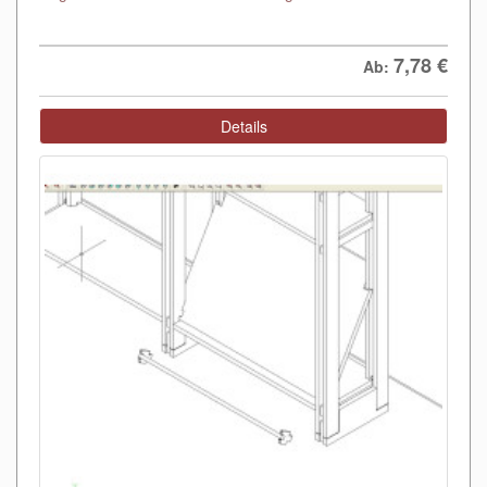
7,78
€
Ab:
Details