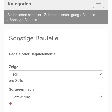
Kategorien
Toggle
Navigat
Sie befinden sich hier:
Zubehör - Anfertigung
Bauteile
Sonstige Bauteile
Sonstige Bauteile
Regale oder Regalelemente
Zeige
pro Seite
Sortieren nach