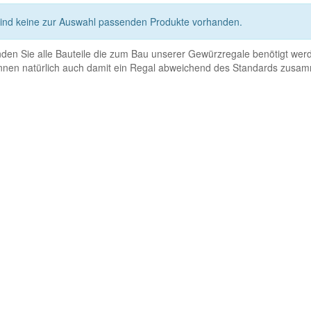
sind keine zur Auswahl passenden Produkte vorhanden.
inden Sie alle Bauteile die zum Bau unserer Gewürzregale benötigt werden
nnen natürlich auch damit ein Regal abweichend des Standards zusam