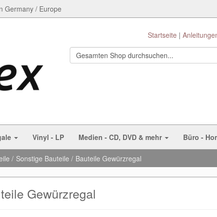
n Germany / Europe
Startseite
Anleitunge
gale
Vinyl - LP
Medien - CD, DVD & mehr
Büro - Ho
eile
Sonstige Bauteile
Bauteile Gewürzregal
teile Gewürzregal