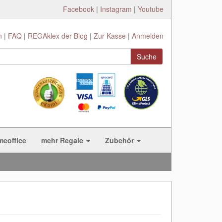
Facebook
|
Instagram
|
Youtube
n
FAQ
REGAklex der Blog
Zur Kasse
Anmelden
Suche
meoffice
mehr Regale
Zubehör