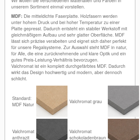
Wir wollen die verschiedenen Materialien und Farben in
unserem Sortiment einmal vorstellen.
MDF:
Die mitteldichte Faserplatte. Holzfasern werden
unter hohem Druck und bei hoher Temperatur zu einer
Platte gepresst. Dadurch entsteht ein stabiler Werkstoff mit
gleichmäßigem Aufbau und sehr glatter Oberfläche. MDF
lässt sich präzise verabeiten und eignet sich daher perfekt
für unsere Regalsysteme. Zur Auswahl steht MDF in natur,
für Alle, die eine zurücknehmende und klare Optik und ein
gutes Preis-Leistung-Verhältnis bevorzugen.
Valchromat ist ein komplett durchgefärbtes MDF. Dadurch
wirkt das Design hochwertig und modern, aber dennoch
schlicht.
Standard:
Valchromat grau
MDF Natur
Valchromat
Valchromat
anthrazit
schokoladenbraun