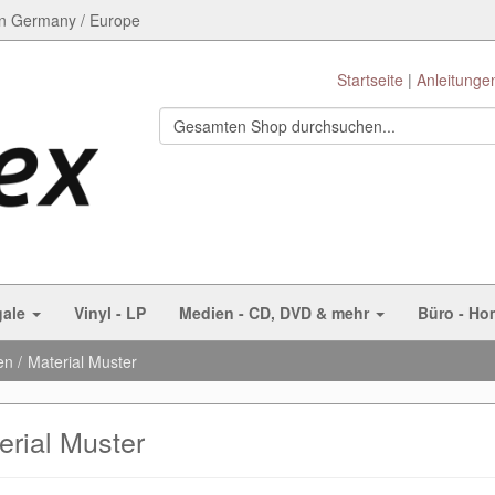
n Germany / Europe
Startseite
Anleitunge
gale
Vinyl - LP
Medien - CD, DVD & mehr
Büro - Ho
en
Material Muster
erial Muster