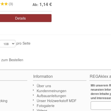
1,14
€
(3)
Ab:
Details
pro Seite
 zum Bestellen
Information
REGAklex a
Mit unserem R
Über uns
neuesten Info
Kundenmeinungen
deren Inhalte 
Aufbauanleitungen
und interessa
cking
Unser Holzwerkstoff MDF
Fotogalerie
n
Videos