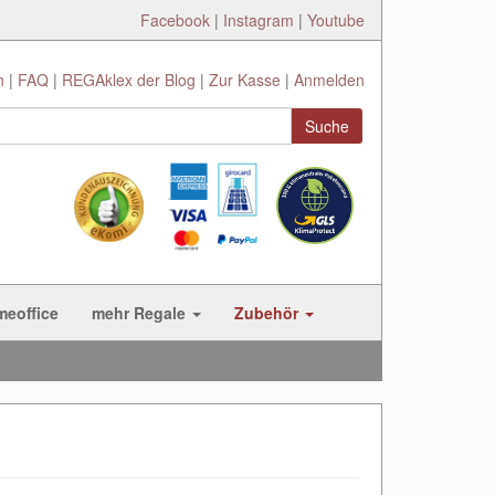
Facebook
|
Instagram
|
Youtube
n
FAQ
REGAklex der Blog
Zur Kasse
Anmelden
Suche
meoffice
mehr Regale
Zubehör