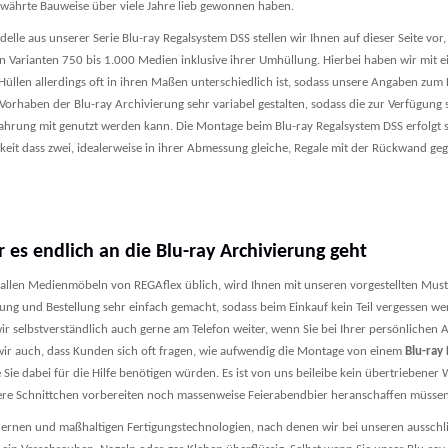
ewährte Bauweise über viele Jahre lieb gewonnen haben.
elle aus unserer Serie Blu-ray Regalsystem DSS stellen wir Ihnen auf dieser Seite vor,
n Varianten 750 bis 1.000 Medien inklusive ihrer Umhüllung. Hierbei haben wir mit e
 Hüllen allerdings oft in ihren Maßen unterschiedlich ist, sodass unsere Angaben z
 Vorhaben der Blu-ray Archivierung sehr variabel gestalten, sodass die zur Verfügung
hrung mit genutzt werden kann. Die Montage beim Blu-ray Regalsystem DSS erfolgt 
keit dass zwei, idealerweise in ihrer Abmessung gleiche, Regale mit der Rückwand ge
 es endlich an die Blu-ray Archivierung geht
 allen Medienmöbeln von REGAflex üblich, wird Ihnen mit unseren vorgestellten Mus
nung und Bestellung sehr einfach gemacht, sodass beim Einkauf kein Teil vergessen w
wir selbstverständlich auch gerne am Telefon weiter, wenn Sie bei Ihrer persönliche
wir auch, dass Kunden sich oft fragen, wie aufwendig die Montage von einem
Blu-ray
Sie dabei für die Hilfe benötigen würden. Es ist von uns beileibe kein übertriebener
ere Schnittchen vorbereiten noch massenweise Feierabendbier heranschaffen müssen – 
ernen und maßhaltigen Fertigungstechnologien, nach denen wir bei unseren ausschli