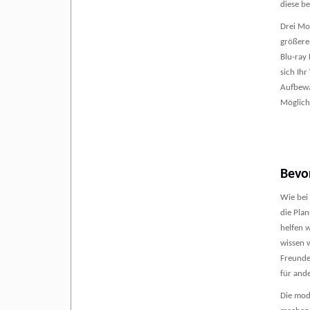
diese b
Drei Mod
größere
Blu-ray
sich Ihr
Aufbewa
Möglich
Bevor
Wie bei
die Pla
helfen 
wissen 
Freunde 
für and
Die mod