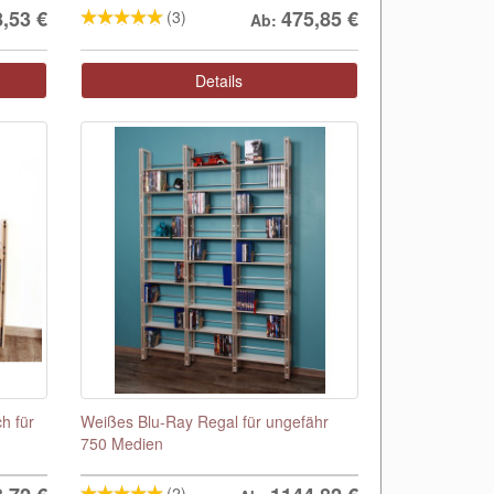
8,53
€
475,85
€
(3)
Ab:
Details
h für
Weißes Blu-Ray Regal für ungefähr
750 Medien
(2)