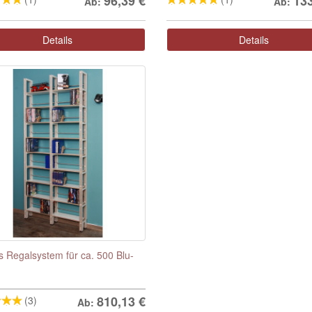
96,39
€
13
Ab:
Ab:
Details
Details
 Regalsystem für ca. 500 Blu-
810,13
€
(3)
Ab: