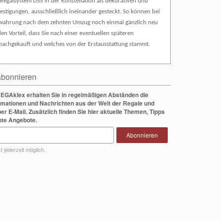
Regalsystem DSS in der Konstellation als dekorativen und
stigungen, ausschließlich ineinander gesteckt. So können bei
fbewahrung nach dem zehnten Umzug noch einmal gänzlich neu
n Vorteil, dass Sie nach einer eventuellen späteren
nachgekauft und welches von der Erstausstattung stammt.
bonnieren
EGAklex erhalten Sie in regelmäßigen Abständen die
rmationen und Nachrichten aus der Welt der Regale und
per E-Mail. Zusätzlich finden Sie hier aktuelle Themen, Tipps
nte Angebote.
Abonnieren
 jederzeit möglich.