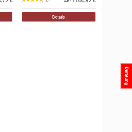
3,72
€
1144,82
€
Ab:
Details
Beratung