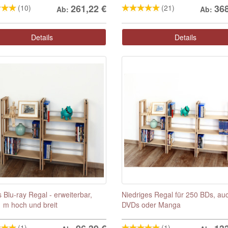
261,22
€
36
(10)
(21)
Ab:
Ab:
Details
Details
s Blu-ray Regal - erweiterbar,
Niedriges Regal für 250 BDs, auc
1 m hoch und breit
DVDs oder Manga
(1)
(1)