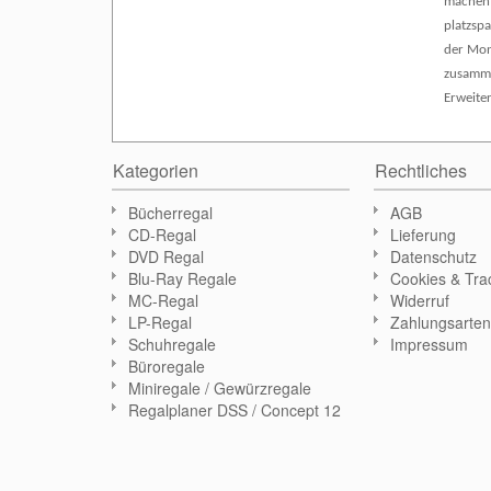
machen 
platzsp
der Mon
zusammen
Erweite
Kategorien
Rechtliches
Bücherregal
AGB
CD-Regal
Lieferung
DVD Regal
Datenschutz
Blu-Ray Regale
Cookies & Tra
MC-Regal
Widerruf
LP-Regal
Zahlungsarte
Schuhregale
Impressum
Büroregale
Miniregale / Gewürzregale
Regalplaner DSS / Concept 12