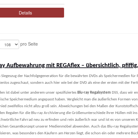
Details
pro Seite
ay Aufbewahrung mit REGAflex – übersichtlich, pfiffig
 Siegeszug der Nachfolgegeneration für die bewährten DVDs als Speichermedien für F
tenlos zugeschaut, sondern auch hier wie bei der DVD als eine der ersten mit der Fer
en ist dabei unter anderem unser spezifiziertes
Blu-ray Regalsystem
DSS, dass wir e
nische Speichermedium angepasst haben. Vergleicht man die äußerlichen Formen von
hied zweifellos nicht allzu groß sein. Abweichungen bei den Maßen der Kunststoffsch
den Regalen für die Blu-ray Archivierung die Größenunterschiede ihrer Hüllen mit ins 
ichwörtliche Fahrrad neu zu erfinden und rein äußerlich war und ist es von unseren
eichen Gesamtkonzept unserer Medienmöbel abwenden. Auch das Blu-ray Regalsystem
sieren, was besonders den Käufern am Herzen liegt, die schon ein oder mehrere Büc