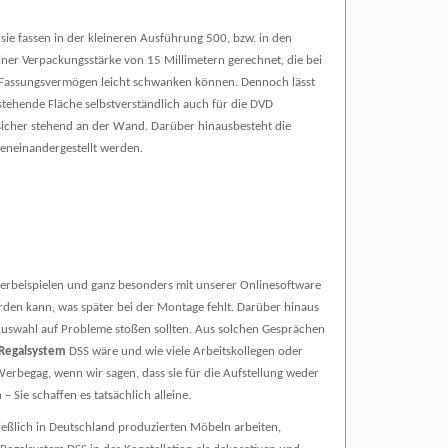
 sie fassen in der kleineren Ausführung 500, bzw. in den
iner Verpackungsstärke von 15 Millimetern gerechnet, die bei
um Fassungsvermögen leicht schwanken können. Dennoch lässt
 stehende Fläche selbstverständlich auch für die DVD
sicher stehend an der Wand. Darüber hinausbesteht die
geneinandergestellt werden.
terbeispielen und ganz besonders mit unserer Onlinesoftware
erden kann, was später bei der Montage fehlt. Darüber hinaus
n Auswahl auf Probleme stoßen sollten. Aus solchen Gesprächen
 Regalsystem
DSS wäre und wie viele Arbeitskollegen oder
 Werbegag, wenn wir sagen, dass sie für die Aufstellung weder
Sie schaffen es tatsächlich alleine.
eßlich in Deutschland produzierten Möbeln arbeiten,