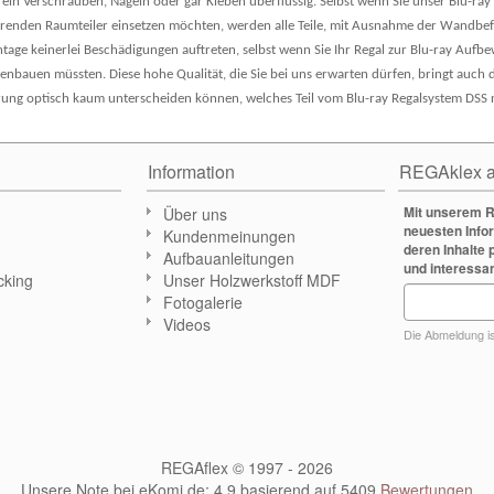
ein Verschrauben, Nageln oder gar Kleben überflüssig. Selbst wenn Sie unser Blu-ray 
arenden Raumteiler einsetzen möchten, werden alle Teile, mit Ausnahme der Wandbefe
tage keinerlei Beschädigungen auftreten, selbst wenn Sie Ihr Regal zur Blu-ray Au
bauen müssten. Diese hohe Qualität, die Sie bei uns erwarten dürfen, bringt auch de
rung optisch kaum unterscheiden können, welches Teil vom Blu-ray Regalsystem DSS 
Information
REGAklex a
Mit unserem R
Über uns
neuesten Info
Kundenmeinungen
deren Inhalte 
Aufbauanleitungen
und interessa
cking
Unser Holzwerkstoff MDF
Fotogalerie
n
Videos
Die Abmeldung ist
REGAflex © 1997 - 2026
Unsere Note bei eKomi.de
:
4,9
basierend auf
5409
Bewertungen