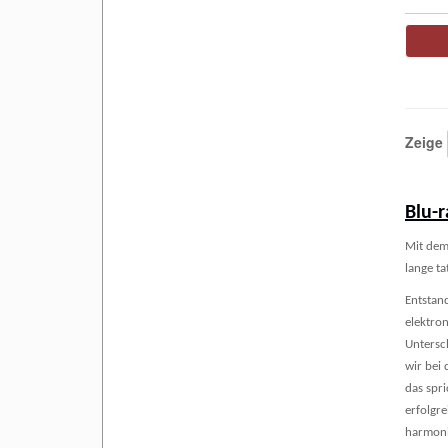
Zeige
Blu-r
Mit dem
lange ta
Entstand
elektro
Untersc
wir bei 
das spr
erfolgr
harmoni