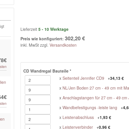
ügt
Lieferzeit
5 - 10 Werktage
302,20 €
Preis wie konfiguriert:
inkl. MwSt zzgl.
Versandkosten
78€
sten
CD Wandregal Bauteile
*
x
Seitenteil Jennifer CD9
+
34,13 €
dien
x
NL/Jen Boden 27 cm - 49 cm mit M
64€
x
Anschlagstangen für 27 cm - 49 cm 
sten
x
Wandbefestigungs -leiste lang
+
4,6
x
Leistenabschluss
+
1,93 €
ien
x
Leistenverbinder
+
0,96 €