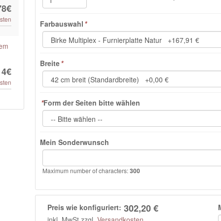
78€
sten
Farbauswahl
*
tem
Breite
*
14€
sten
*
Form der Seiten bitte wählen
Mein Sonderwunsch
Maximum number of characters:
300
302,20 €
Preis wie konfiguriert:
inkl. MwSt zzgl.
Versandkosten