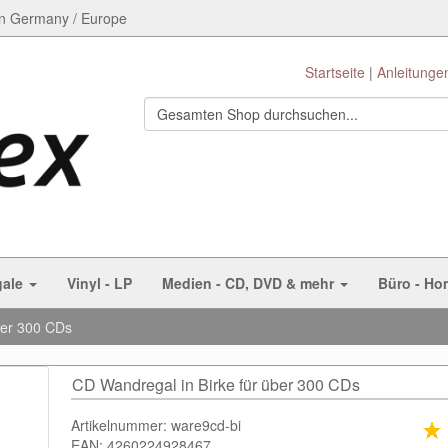
n Germany / Europe
Startseite
Anleitunge
gale
Vinyl - LP
Medien - CD, DVD & mehr
Büro - Ho
ber 300 CDs
CD Wandregal in Birke für über 300 CDs
Artikelnummer: ware9cd-bi
EAN: 4260224928467