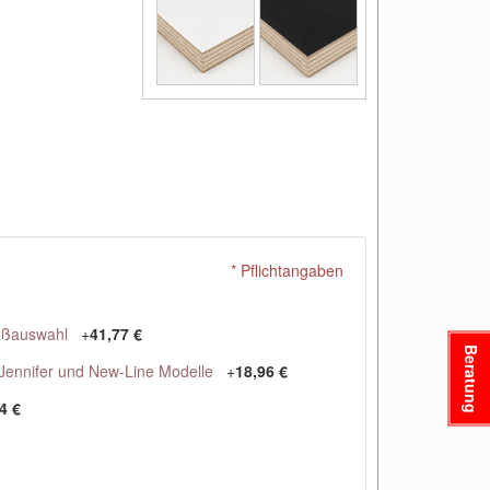
* Pflichtangaben
aßauswahl
+
41,77 €
Beratung
Jennifer und New-Line Modelle
+
18,96 €
4 €