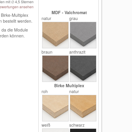
en mit ∅
4,5
Sternen
ewertungen ansehen
MDF - Valchromat
Birke-Multiplex
natur
grau
n bestellt werden.
, da die Module
erden können.
braun
anthrazit
Birke Multiplex
roh
natur
weiß
schwarz