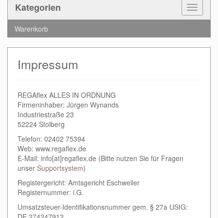
Kategorien
Toggle
Navigat
Warenkorb
Impressum
REGAflex ALLES IN ORDNUNG
Firmeninhaber: Jürgen Wynands
Industriestraße 23
52224 Stolberg
Telefon: 02402 75394
Web: www.regaflex.de
E-Mail: info[at]regaflex.de (Bitte nutzen Sie für Fragen
unser
Supportsystem
)
Registergericht: Amtsgericht Eschweiler
Registernummer: i.G.
Umsatzsteuer-Identifikationsnummer gem. § 27a UStG:
DE 274247912